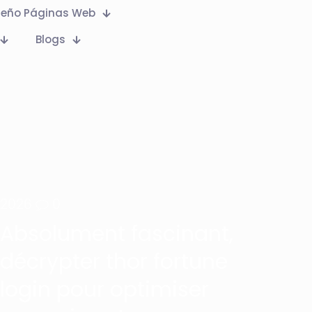
seño Páginas Web
Blogs
Marketing ADS
on
6 agosto,
2026
0
Absolument fascinant,
décrypter thor fortune
login pour optimiser