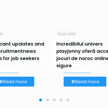
026
13 julio, 2026
icant updates and
Incredibilul univers
cruitmentnews
playjonny oferă acce
a for job seekers
jocuri de noroc onlin
sigure
Read more
Read more