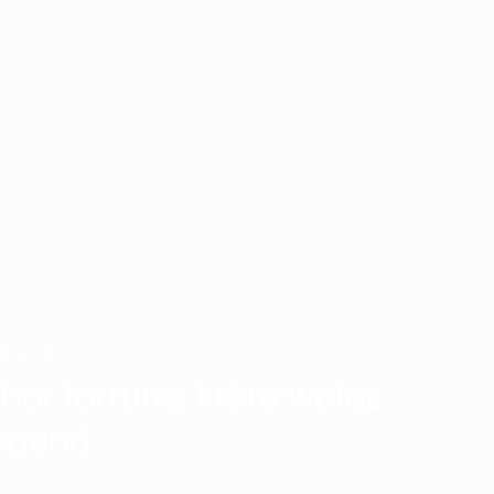
6
0
thor fortune, które wciąż
legend