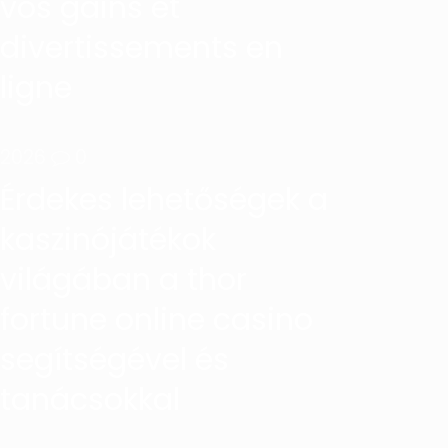
vos gains et
divertissements en
ligne
Marketing ADS
on
6 agosto,
2026
0
Érdekes lehetőségek a
kaszinójátékok
világában a thor
fortune online casino
segítségével és
tanácsokkal