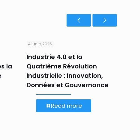
4 junio, 2025
30 junio,
Industrie 4.0 et la
Obsta
s la
Quatrième Révolution
aroun
e
Industrielle : Innovation,
seaso
Données et Gouvernance
mobil
Read more