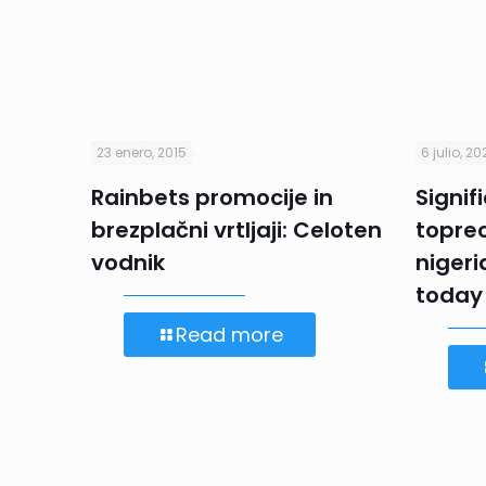
23 enero, 2015
6 julio, 2
 und
Rainbets promocije in
Signif
pannte
brezplačni vrtljaji: Celoten
topre
inter
vodnik
nigeri
today
Read more