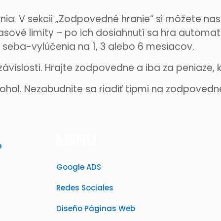
nia. V sekcii „Zodpovedné hranie“ si môžete na
ové limity – po ich dosiahnutí sa hra automatic
 seba-vylúčenia na 1, 3 alebo 6 mesiacov.
vislosti. Hrajte zodpovedne a iba za peniaze, kt
l. Nezabudnite sa riadiť tipmi na zodpovedné h
MENÚ
Google ADS
Redes Sociales
Diseño Páginas Web