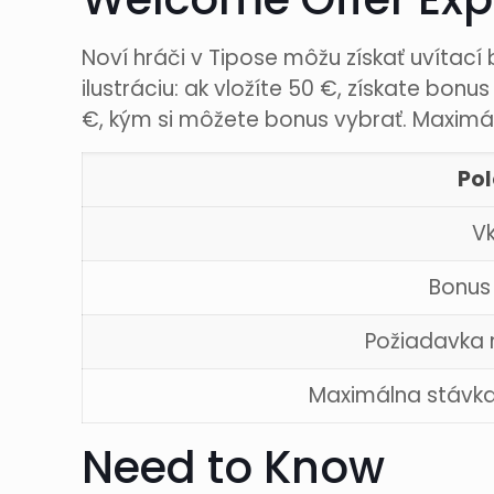
Noví hráči v Tipose môžu získať uvítací
ilustráciu: ak vložíte 50 €, získate bo
€, kým si môžete bonus vybrať. Maximál
Po
V
Bonus
Požiadavka 
Maximálna stávk
Need to Know