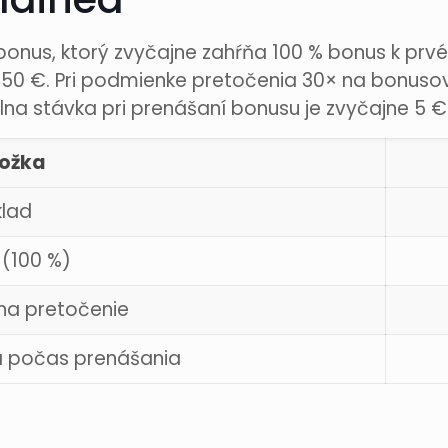
 bonus, ktorý zvyčajne zahŕňa 100 % bonus k prv
nus 50 €. Pri podmienke pretočenia 30× na bonuso
na stávka pri prenášaní bonusu je zvyčajne 5 €
ložka
klad
 (100 %)
na pretočenie
a počas prenášania