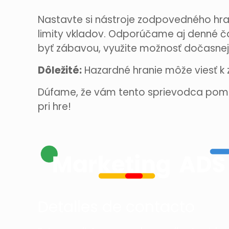
Nastavte si nástroje zodpovedného hra
limity vkladov. Odporúčame aj denné čas
byť zábavou, využite možnosť dočasnej
Dôležité:
Hazardné hranie môže viesť k zá
Dúfame, že vám tento sprievodca pomoho
pri hre!
Detalles de contacto