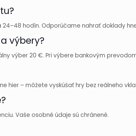
čtu?
á 24–48 hodín. Odporúčame nahrať doklady hneď
 a výbery?
málny výber 20 €. Pri výbere bankovým prevodom 
ne hier – môžete vyskúšať hry bez reálneho vkla
é?
icenciu. Vaše osobné údaje sú chránené.