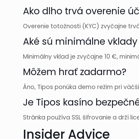
Ako dlho trvá overenie ú
Overenie totožnosti (KYC) zvyčajne trv
Aké sú minimálne vklady
Minimálny vklad je zvyčajne 10 €, mini
Môžem hrať zadarmo?
Áno, Tipos ponúka demo režim pri väčši
Je Tipos kasíno bezpečn
Stránka používa SSL šifrovanie a drží l
Insider Advice