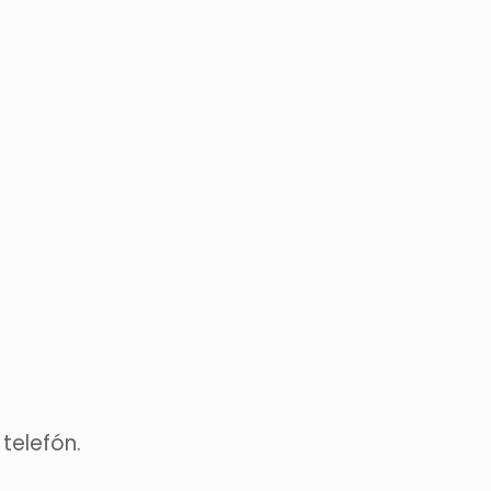
telefón.