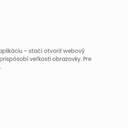
aplikáciu – stačí otvoriť webový
prispôsobí veľkosti obrazovky. Pre
.