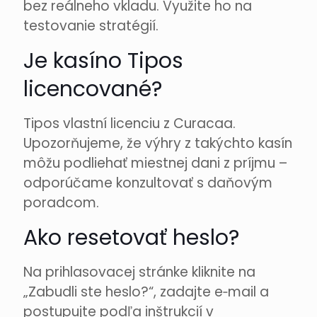
bez reálneho vkladu. Využite ho na
testovanie stratégií.
Je kasíno Tipos
licencované?
Tipos vlastní licenciu z Curacaa.
Upozorňujeme, že výhry z takýchto kasín
môžu podliehať miestnej dani z príjmu –
odporúčame konzultovať s daňovým
poradcom.
Ako resetovať heslo?
Na prihlasovacej stránke kliknite na
„Zabudli ste heslo?“, zadajte e‑mail a
postupujte podľa inštrukcií v