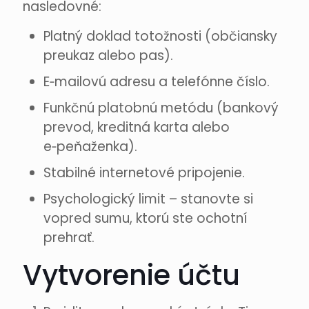
nasledovné:
Platný doklad totožnosti (občiansky
preukaz alebo pas).
E‑mailovú adresu a telefónne číslo.
Funkčnú platobnú metódu (bankový
prevod, kreditná karta alebo
e‑peňaženka).
Stabilné internetové pripojenie.
Psychologický limit – stanovte si
vopred sumu, ktorú ste ochotní
prehrať.
Vytvorenie účtu