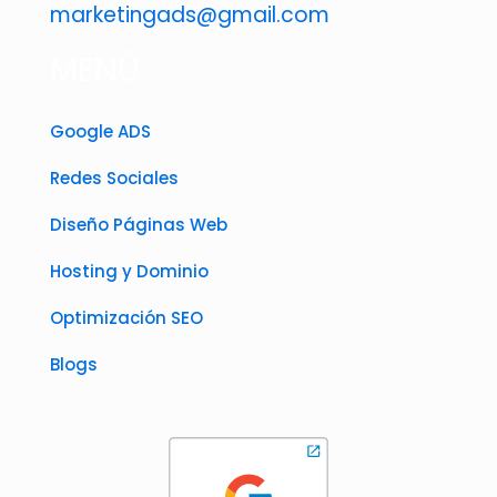
marketingads@gmail.com
MENÚ
Google ADS
Redes Sociales
Diseño Páginas Web
Hosting y Dominio
Optimización SEO
Blogs