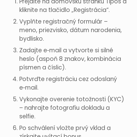
Prejdite na domovskú stránku Tipos a
kliknite na tlačidlo „Registrácia“.
Vyplňte registračný formulár –
meno, priezvisko, dátum narodenia,
bydlisko.
Zadajte e‑mail a vytvorte si silné
heslo (aspoň 8 znakov, kombinácia
písmen a číslic).
Potvrďte registráciu cez odoslaný
e‑mail.
Vykonajte overenie totožnosti (KYC)
– nahrajte fotografiu dokladu a
selfie.
Po schválení vložte prvý vklad a
získajte uvítací bonus.