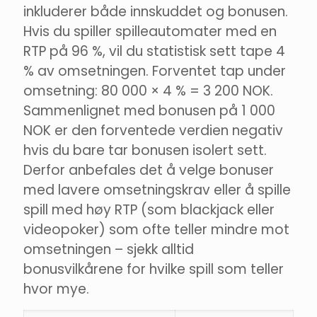
inkluderer både innskuddet og bonusen.
Hvis du spiller spilleautomater med en
RTP på 96 %, vil du statistisk sett tape 4
% av omsetningen. Forventet tap under
omsetning: 80 000 × 4 % = 3 200 NOK.
Sammenlignet med bonusen på 1 000
NOK er den forventede verdien negativ
hvis du bare tar bonusen isolert sett.
Derfor anbefales det å velge bonuser
med lavere omsetningskrav eller å spille
spill med høy RTP (som blackjack eller
videopoker) som ofte teller mindre mot
omsetningen – sjekk alltid
bonusvilkårene for hvilke spill som teller
hvor mye.