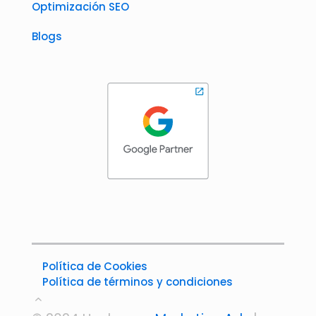
Optimización SEO
Blogs
Política de Cookies
Política de términos y condiciones