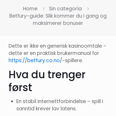
Home
Sin categoría
Betfury-guide: Slik kommer du i gang og
maksimerer bonuser
Dette er ikke en generisk kasinoomtale –
dette er en praktisk brukermanual for
https://betfury.co.no/
-spillere.
Hva du trenger
først
En stabil internettforbindelse – spill i
sanntid krever lav latens.