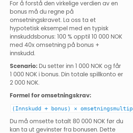
For å forstå den virkelige verdien av en
bonus må du regne på
omsetningskravet. La oss ta et
hypotetisk eksempel med en typisk
innskuddsbonus: 100 % opptil 10 000 NOK
med 40x omsetning på bonus +
innskudd.
Scenario:
Du setter inn 1 000 NOK og får
1 000 NOK i bonus. Din totale spillkonto er
2 000 NOK.
Formel for omsetningskrav:
(Innskudd + bonus) × omsetningsmultip
Du må omsette totalt 80 000 NOK før du
kan ta ut gevinster fra bonusen. Dette