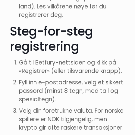
land). Les vilkårene nøye før du
registrerer deg.
Steg-for-steg
registrering
Gå til Betfury-nettsiden og klikk på
«Registrer» (eller tilsvarende knapp).
Fyll inn e-postadresse, velg et sikkert
passord (minst 8 tegn, med tall og
spesialtegn).
Velg din foretrukne valuta. For norske
spillere er NOK tilgjengelig, men
krypto gir ofte raskere transaksjoner.