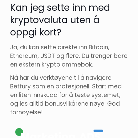
Kan jeg sette inn med
kryptovaluta uten å
oppgi kort?
Ja, du kan sette direkte inn Bitcoin,
Ethereum, USDT og flere. Du trenger bare
en ekstern kryptolommebok.
Nå har du verktøyene til å navigere
Betfury som en profesjonell. Start med
en liten innskudd for å teste systemet,
og les alltid bonusvilkårene nøye. God
fornøyelse!