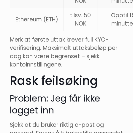
NOK
minutte
tilsv. 50
Opptil 1
Ethereum (ETH)
NOK
minutte
Merk at første uttak krever full KYC-
verifisering. Maksimalt uttaksbeløp per
dag kan være begrenset – sjekk
kontoinnstillingene.
Rask feilsøking
Problem: Jeg får ikke
logget inn
Sjekk at du bruker riktig e-post og