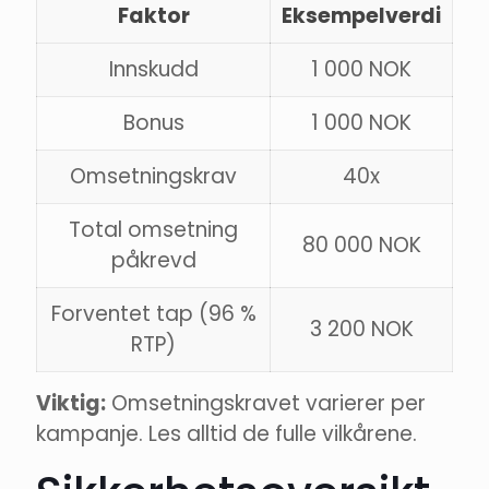
Faktor
Eksempelverdi
Innskudd
1 000 NOK
Bonus
1 000 NOK
Omsetningskrav
40x
Total omsetning
80 000 NOK
påkrevd
Forventet tap (96 %
3 200 NOK
RTP)
Viktig:
Omsetningskravet varierer per
kampanje. Les alltid de fulle vilkårene.