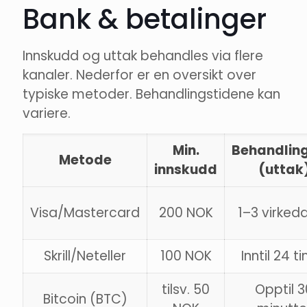
Bank & betalinger
Innskudd og uttak behandles via flere
kanaler. Nederfor er en oversikt over
typiske metoder. Behandlingstidene kan
variere.
Min.
Behandling
Metode
innskudd
(uttak
Visa/Mastercard
200 NOK
1–3 virked
Skrill/Neteller
100 NOK
Inntil 24 t
tilsv. 50
Opptil 3
Bitcoin (BTC)