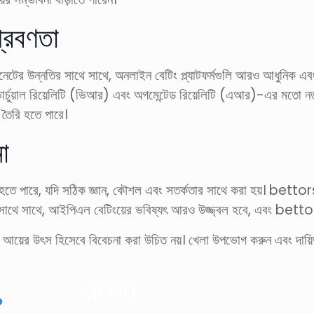
্রবণতা
ারনেটের উন্নতির সাথে সাথে, অনলাইন বেটিং প্ল্যাটফর্মগুলি আরও আধুনিক 
 ভার্চুয়াল রিয়েলিটি (ভিআর) এবং অগমেন্টেড রিয়েলিটি (এআর)-এর মতো নতু
ম তৈরি হতে পারে।
া
ে পারে, যদি সঠিক জ্ঞান, কৌশল এবং সতর্কতার সাথে করা হয়। bettorsদ
তির সাথে সাথে, আইপিএল বেটিংয়ের ভবিষ্যৎ আরও উজ্জ্বল হবে, এবং betto
 আয়ের উৎস হিসেবে বিবেচনা করা উচিত নয়। খেলা উপভোগ করুন এবং দায়িত
MENÚ