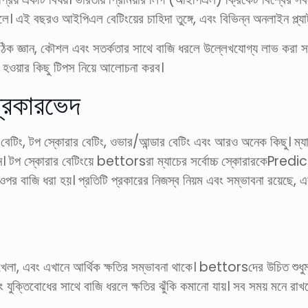
ে। এই বছরও আইপিএল বেটিংয়ের চাহিদা তুঙ্গে, এবং বিভিন্ন অনলাইন প্ল্যা
সঠিক জ্ঞান, কৌশল এবং সতর্কতার সাথে বাজি ধরলে উল্লেখযোগ্য লাভ করা 
ফল হওয়ার কিছু টিপস নিয়ে আলোচনা করব।
্রকারভেদ
বেটিং, টপ স্কোরার বেটিং, ওভার/আন্ডার বেটিং এবং আরও অনেক কিছু। ম্যা
। টপ স্কোরার বেটিংয়ে bettorsরা ম্যাচের সর্বোচ্চ স্কোরারকেPredict
র ওপর বাজি ধরা হয়। প্রতিটি প্রকারের নিজস্ব নিয়ম এবং সম্ভাবনা রয়েছে,
েলা, এবং এখানে আর্থিক ক্ষতির সম্ভাবনা থাকে। bettorsদের উচিত শুধুমাত
এবং যুক্তিবোধের সাথে বাজি ধরলে ক্ষতির ঝুঁকি কমানো যায়। সব সময় মনে 