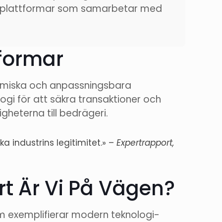
ed plattformar som samarbetar med
tformar
ynamiska och anpassningsbara
gi för att säkra transaktioner och
gheterna till bedrägeri.
a industrins legitimitet.» –
Expertrapport,
rt Är Vi På Vägen?
 exemplifierar modern teknologi-