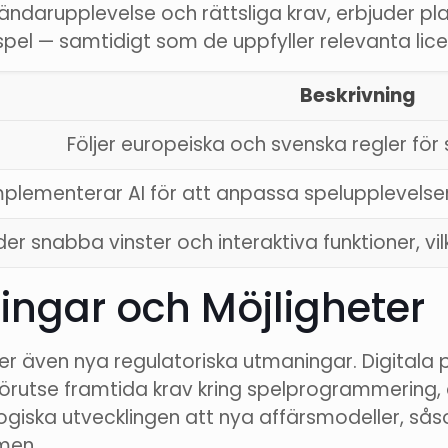
vändarupplevelse och rättsliga krav, erbjuder pl
v spel — samtidigt som de uppfyller relevanta lic
Beskrivning
Följer europeiska och svenska regler för 
mplementerar AI för att anpassa spelupplevelsen
der snabba vinster och interaktiva funktioner, vil
ngar och Möjligheter
r även nya regulatoriska utmaningar. Digitala
så förutse framtida krav kring spelprogrammerin
iska utvecklingen att nya affärsmodeller, såsom
men.