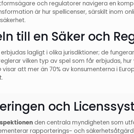
ttformsägare och regulatorer navigera en kompl
ansformation är hur spellicenser, särskilt inom on
ssäkerhet.
ln till en Säker och Re
t erbjudas lagligt i olika jurisdiktioner; de fung
eglerar vilken typ av spel som får erbjudas, hur
o
visar att mer än 70% av konsumenterna i Europa
t.
eringen och Licenssy
nspektionen
den centrala myndigheten som utfärd
plementerar rapporterings- och säkerhetsåtgärd