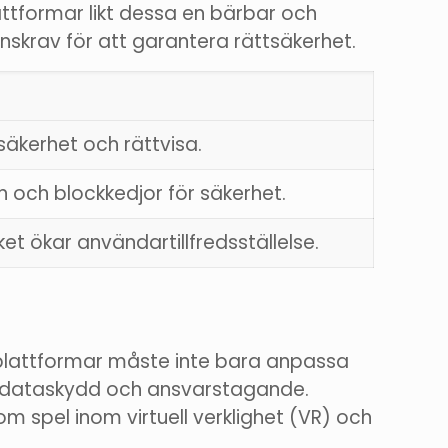
attformar likt dessa en bärbar och
enskrav för att garantera rättsäkerhet.
säkerhet och rättvisa.
 och blockkedjor för säkerhet.
ket ökar användartillfredsställelse.
 plattformar måste inte bara anpassa
g, dataskydd och ansvarstagande.
 spel inom virtuell verklighet (VR) och