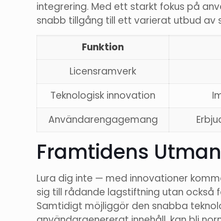
integrering. Med ett starkt fokus på an
snabb tillgång till ett varierat utbud a
Funktion
Licensramverk
Teknologisk innovation
I
Användarengagemang
Erbju
Framtidens Utmani
Lura dig inte — med innovationer komme
sig till rådande lagstiftning utan ock
Samtidigt möjliggör den snabba teknolog
användargenererat innehåll, kan bli nor