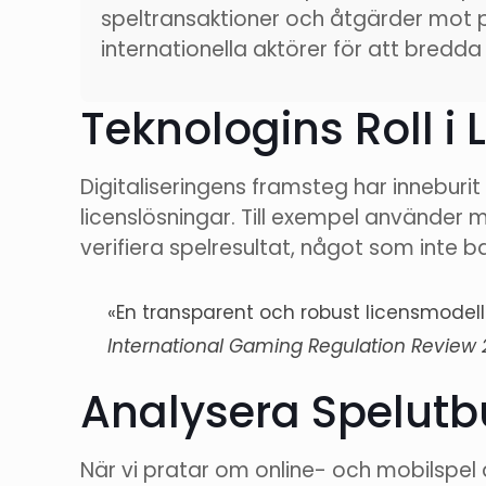
speltransaktioner och åtgärder mot
internationella aktörer för att bredda
Teknologins Roll i
Digitaliseringens framsteg har innebur
licenslösningar. Till exempel använder
verifiera spelresultat, något som inte 
«En transparent och robust licensmodell 
International Gaming Regulation Review
Analysera Spelutbu
När vi pratar om online- och mobilspel