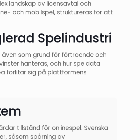
ex landskap av licensavtal och
line- och mobilspel, struktureras för att
glerad Spelindustri
erar även som grund för förtroende och
 vinster hanteras, och hur speldata
 förlitar sig på plattformens
stem
ar tillstånd för onlinespel. Svenska
er, såsom spårning av