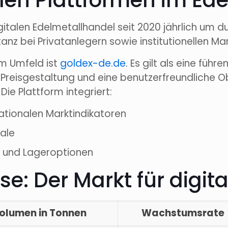
talen Plattformen im E
gitalen Edelmetallhandel seit 2020 jährlich um d
nz bei Privatanlegern sowie institutionellen Ma
em Umfeld ist
goldex-de.de
. Es gilt als eine füh
reisgestaltung und eine benutzerfreundliche Ob
Die Plattform integriert:
ationalen Marktindikatoren
nale
g und Lageroptionen
e: Der Markt für digit
olumen in Tonnen
Wachstumsrate