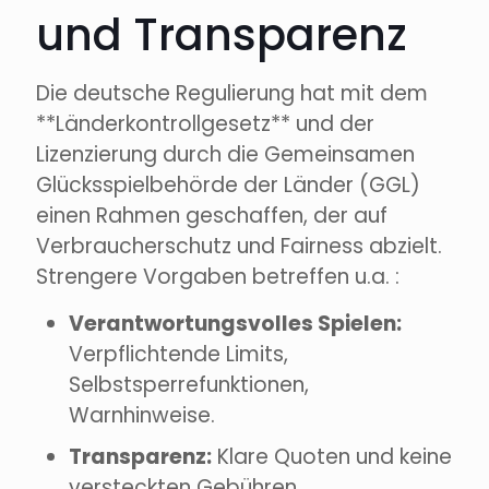
und Transparenz
Die deutsche Regulierung hat mit dem
**Länderkontrollgesetz** und der
Lizenzierung durch die Gemeinsamen
Glücksspielbehörde der Länder (GGL)
einen Rahmen geschaffen, der auf
Verbraucherschutz und Fairness abzielt.
Strengere Vorgaben betreffen u.a. :
Verantwortungsvolles Spielen:
Verpflichtende Limits,
Selbstsperrefunktionen,
Warnhinweise.
Transparenz:
Klare Quoten und keine
versteckten Gebühren.