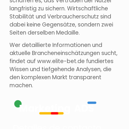
schaffen es, das Vertrauen der Nutzer
langfristig zu sichern. Wirtschaftliche
Stabilität und Verbraucherschutz sind
dabei keine Gegensätze, sondern zwei
Seiten derselben Medaille.
Wer detaillierte Informationen und
aktuelle Brancheneinschätzungen sucht,
findet auf www.elite-bet.de fundiertes
Wissen und tiefgehende Analysen, die
den komplexen Markt transparent
machen.
Detalles de contacto