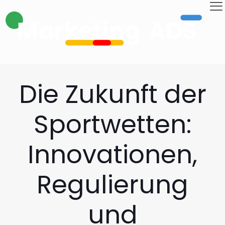
Die Zukunft der
Sportwetten:
Innovationen,
Regulierung
und