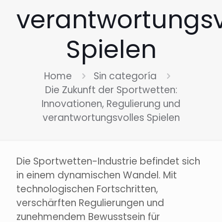
verantwortungsv
Spielen
Home
Sin categoría
Die Zukunft der Sportwetten:
Innovationen, Regulierung und
verantwortungsvolles Spielen
Die Sportwetten-Industrie befindet sich
in einem dynamischen Wandel. Mit
technologischen Fortschritten,
verschärften Regulierungen und
zunehmendem Bewusstsein für