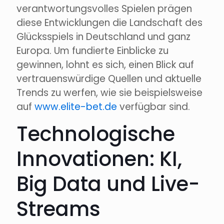
verantwortungsvolles Spielen prägen
diese Entwicklungen die Landschaft des
Glücksspiels in Deutschland und ganz
Europa. Um fundierte Einblicke zu
gewinnen, lohnt es sich, einen Blick auf
vertrauenswürdige Quellen und aktuelle
Trends zu werfen, wie sie beispielsweise
auf
www.elite-bet.de
verfügbar sind.
Technologische
Innovationen: KI,
Big Data und Live-
Streams