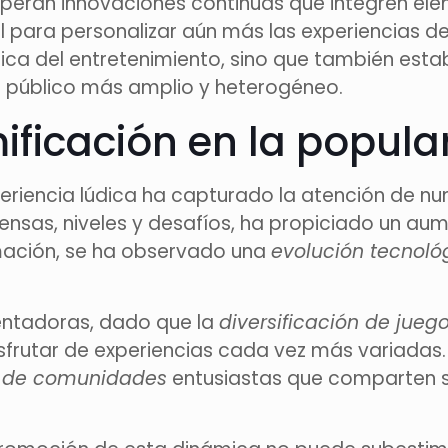
speran innovaciones continuas que integren el
al para personalizar aún más las experiencias 
ica del entretenimiento, sino que también est
n público más amplio y heterogéneo.
ficación en la popula
eriencia lúdica ha capturado la atención de nu
sas, niveles y desafíos, ha propiciado un aumen
rmación, se ha observado una
evolución tecnoló
entadoras, dado que la
diversificación de jueg
sfrutar de experiencias cada vez más variadas.
o de comunidades
entusiastas que comparten s