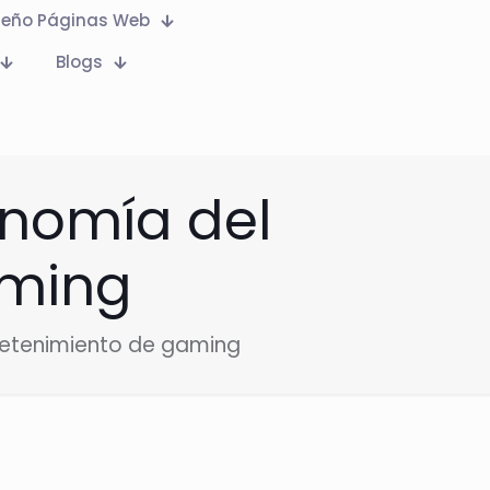
seño Páginas Web
Blogs
conomía del
aming
ntretenimiento de gaming