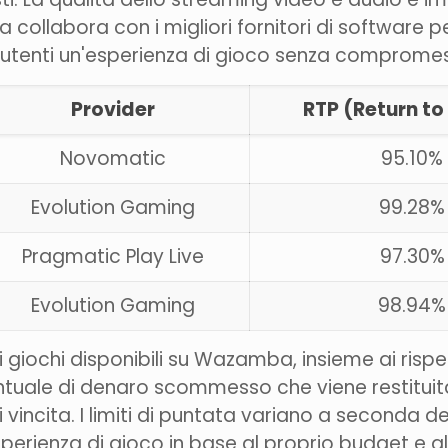
 collabora con i migliori fornitori di software 
ri utenti un'esperienza di gioco senza compromes
Provider
RTP (Return to
Novomatic
95.10%
Evolution Gaming
99.28%
Pragmatic Play Live
97.30%
Evolution Gaming
98.94%
 giochi disponibili su Wazamba, insieme ai rispett
centuale di denaro scommesso che viene restituit
i vincita. I limiti di puntata variano a seconda 
sperienza di gioco in base al proprio budget e al