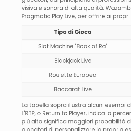
visiva e sonora di alta qualità. Wazamba
Pragmatic Play Live, per offrire ai prop
Tipo di Gioco
Slot Machine "Book of Ra"
Blackjack Live
Roulette Europea
Baccarat Live
La tabella sopra illustra alcuni esempi di
L'RTP, o Return to Player, indica la per
più alto significa maggiori probabilità d
giocatori di personalizzare la propria e