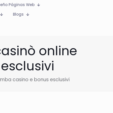
seño Páginas Web
Blogs
casinò online
sclusivi
amba casino e bonus esclusivi