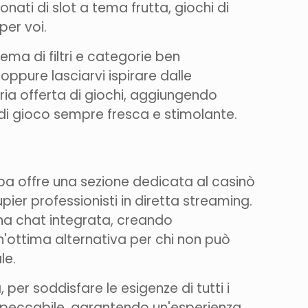
nati di slot a tema frutta, giochi di
per voi.
tema di filtri e categorie ben
oppure lasciarvi ispirare dalle
a offerta di giochi, aggiungendo
a di gioco sempre fresca e stimolante.
a offre una sezione dedicata al casinò
upier professionisti in diretta streaming.
 una chat integrata, creando
n'ottima alternativa per chi non può
le.
a, per soddisfare le esigenze di tutti i
è impeccabile, garantendo un'esperienza