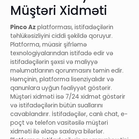
Müştəri Xidməti
Pinco Az
platforması, istifadəçilərin
təhlükəsizliyini ciddi şəkildə qoruyur.
Platforma, müasir şifrləmə
texnologiyalarından istifadə edir və
istifadəçilərin şəxsi və maliyyə
məlumatlarının qorunmasını təmin edir.
Həmçinin, platforma lisenziyalıdır və
qanunlara uyğun fəaliyyət göstərir.
Müştəri xidməti isə 7/24 xidmət göstərir
və istifadəçilərin bütün suallarını
cavablandırır. İstifadəçilər, canlı chat, e-
poçt və telefon vasitəsilə müştəri
xidməti ilə əlaqə saxlaya bilərlər.