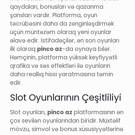
qaydaları, bonusları və qazanma
şansları vardır. Platforma, oyun
təcrübəsini daha da zənginləşdirmək
üçün müntəzəm olaraq yeni oyunlar
əlavə edir. İstifadəçilər, ən son oyunları
ilk olaraq
pinco az
-da oynaya bilər.
Həmçinin, platforma yüksək keyfiyyətli
qrafika və səs effektləri ilə oyunların
daha reallıq hissi yaratmasına təmin
edir.
Slot Oyunlarının Çeşitliliyi
Slot oyunları,
pinco az
platformasının ən
çox sevilən oyunlarından biridir. Müxtəlif
mövzu, simvol və bonus xüsusiyyətlərinə