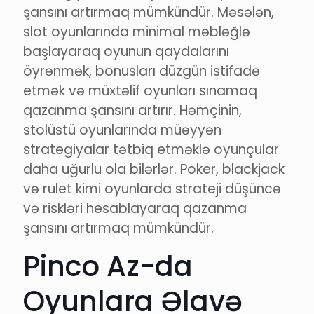
şansını artırmaq mümkündür. Məsələn,
slot oyunlarında minimal məbləğlə
başlayaraq oyunun qaydalarını
öyrənmək, bonusları düzgün istifadə
etmək və müxtəlif oyunları sınamaq
qazanma şansını artırır. Həmçinin,
stolüstü oyunlarında müəyyən
strategiyalar tətbiq etməklə oyunçular
daha uğurlu ola bilərlər. Poker, blackjack
və rulet kimi oyunlarda strateji düşüncə
və riskləri hesablayaraq qazanma
şansını artırmaq mümkündür.
Pinco Az-da
Oyunlara Əlavə