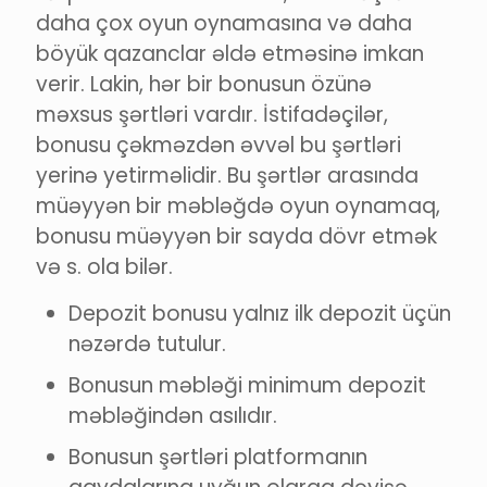
daha çox oyun oynamasına və daha
böyük qazanclar əldə etməsinə imkan
verir. Lakin, hər bir bonusun özünə
məxsus şərtləri vardır. İstifadəçilər,
bonusu çəkməzdən əvvəl bu şərtləri
yerinə yetirməlidir. Bu şərtlər arasında
müəyyən bir məbləğdə oyun oynamaq,
bonusu müəyyən bir sayda dövr etmək
və s. ola bilər.
Depozit bonusu yalnız ilk depozit üçün
nəzərdə tutulur.
Bonusun məbləği minimum depozit
məbləğindən asılıdır.
Bonusun şərtləri platformanın