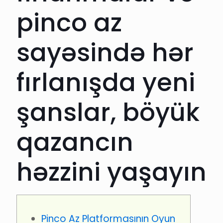
pinco az
sayəsində hər
fırlanışda yeni
şanslar, böyük
qazancın
həzzini yaşayın
Pinco Az Platformasının Oyun