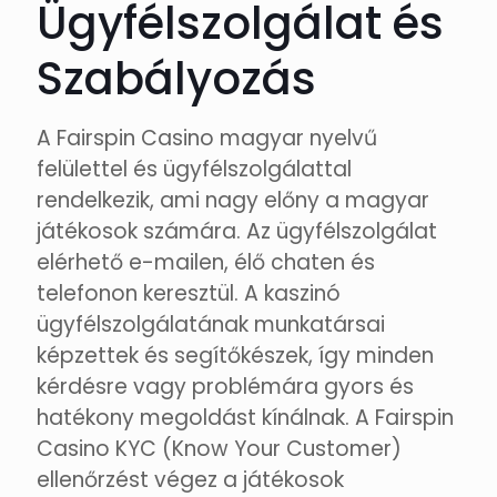
Ügyfélszolgálat és
Szabályozás
A Fairspin Casino magyar nyelvű
felülettel és ügyfélszolgálattal
rendelkezik, ami nagy előny a magyar
játékosok számára. Az ügyfélszolgálat
elérhető e-mailen, élő chaten és
telefonon keresztül. A kaszinó
ügyfélszolgálatának munkatársai
képzettek és segítőkészek, így minden
kérdésre vagy problémára gyors és
hatékony megoldást kínálnak. A Fairspin
Casino KYC (Know Your Customer)
ellenőrzést végez a játékosok