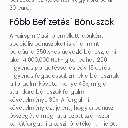
20 euró.
Főbb Befizetési Bónuszok
A Fairspin Casino emellett időnként
speciális bónuszokat is kínál, mint
például a 550%-os üdvözlő bónusz, ami
akár 4,000,000 HUF-ig terjedhet, 200
ingyenes pörgetéssel és egy 15 eurós
ingyenes fogadással. Ennek a bónusznak
a forgalmi követelménye 45x, míg a
standard bónuszok forgalmi
követelménye 30x. A forgalmi
követelmény azt jelenti, hogy a bónusz
összegét a meghatározott számszor
kell átforgatni a kaszinó játékain, mielőtt