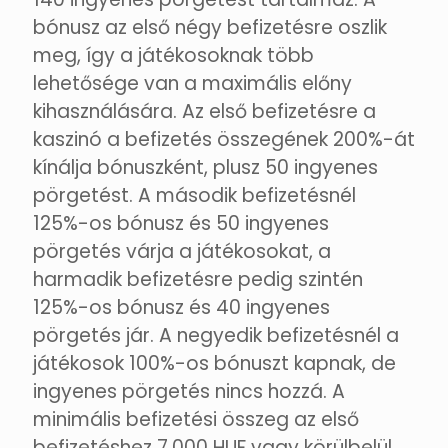
bónusz az első négy befizetésre oszlik
meg, így a játékosoknak több
lehetősége van a maximális előny
kihasználására. Az első befizetésre a
kaszinó a befizetés összegének 200%-át
kínálja bónuszként, plusz 50 ingyenes
pörgetést. A második befizetésnél
125%-os bónusz és 50 ingyenes
pörgetés várja a játékosokat, a
harmadik befizetésre pedig szintén
125%-os bónusz és 40 ingyenes
pörgetés jár. A negyedik befizetésnél a
játékosok 100%-os bónuszt kapnak, de
ingyenes pörgetés nincs hozzá. A
minimális befizetési összeg az első
befizetéshez 7,000 HUF vagy körülbelül