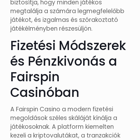
biztosítja, hogy minden játékos
megtalálja a számára legmegfelelőbb
játékot, és izgalmas és szórakoztató
játékélményben részesüljön.
Fizetési Módszerek
és Pénzkivonás a
Fairspin
Casinóban
A Fairspin Casino a modern fizetési
megoldások széles skáláját kínálja a
játékosoknak. A platform kiemelten
kezeli a kriptovalutákat, a tranzakciók