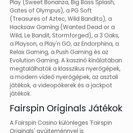
Play (Sweet Bonanza, Big Bass Splash,
Gates of Olympus), a PG Soft
(Treasures of Aztec, Wild Bandito), a
Hacksaw Gaming (Wanted Dead or a
Wild, Le Bandit, Stormforged), a 3 Oaks,
a Playson, a Play'n GO, az Endorphina, a
Relax Gaming, a Push Gaming és az
Evolution Gaming. A kaszinó kínálatában
megtalálhatók a klasszikus nyerőgépek,
a modern videó nyerőgépek, az asztali
játékok, a videopókerek és a jackpot
játékok.
Fairspin Originals Játékok
A Fairspin Casino különleges 'Fairspin
Originals' gyűjteménnyel is