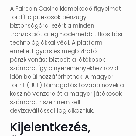
A Fairspin Casino kiemelkedő figyelmet
fordít a játékosok pénzügyi
biztonságára, ezért a minden
tranzakciót a legmodernebb titkosítási
technológiákkal védi. A platform
emellett gyors és megbízható
pénzkivonást biztosít a játékosok
számára, így a nyereményekhez rövid
időn belül hozzáférhetnek. A magyar
forint (HUF) támogatás tovább növeli a
kaszinó vonzerejét a magyar játékosok
számára, hiszen nem kell
devizaváltással foglalkozniuk.
Kijelentkezés,