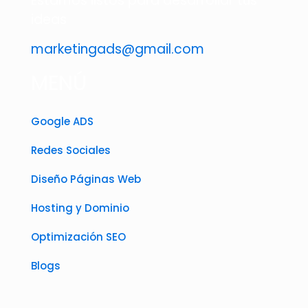
Estamos listos para desarrollar tus
ideas
marketingads@gmail.com
MENÚ
Google ADS
Redes Sociales
Diseño Páginas Web
Hosting y Dominio
Optimización SEO
Blogs