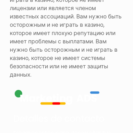
лицензии или является членом
известных ассоциаций. Вам нужно быть
осторожным и не играть в казино,
которое имеет плохую репутацию или
имеет проблемы с выплатами. Вам
нужно быть осторожным и не играть в
казино, которое не имеет системы
безопасности или не имеет защиты
данных.
Detalles de contacto