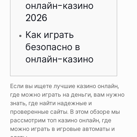
онлайн-казино
2026
Как играть
безопасно в
онлайн-казино
Если вы ищете лучшие казино онлайн,
где можно играть на деньги, вам нужно
знать, где найти надежные и
проверенные сайты. В этом обзоре мы
рассмотрим топ казино онлайн, где
можно играть в игровые автоматы и