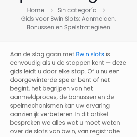
Home
Sin categoría
Gids voor Bwin Slots: Aanmelden,
Bonussen en Spelstrategieën
Aan de slag gaan met
Bwin slots
is
eenvoudig als u de stappen kent — deze
gids leidt u door elke stap. Of u nu een
doorgewinterde speler bent of net
begint, het begrijpen van het
aanmeldproces, de bonussen en de
spelmechanismen kan uw ervaring
aanzienlijk verbeteren. In dit artikel
bespreken we alles wat u moet weten
over de slots van bwin, van registratie