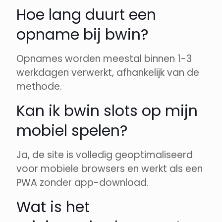
Hoe lang duurt een
opname bij bwin?
Opnames worden meestal binnen 1-3
werkdagen verwerkt, afhankelijk van de
methode.
Kan ik bwin slots op mijn
mobiel spelen?
Ja, de site is volledig geoptimaliseerd
voor mobiele browsers en werkt als een
PWA zonder app-download.
Wat is het