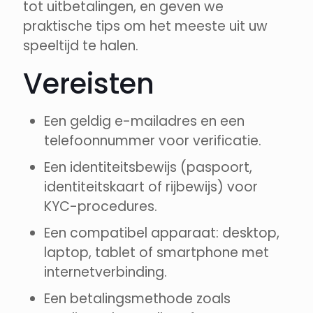
tot uitbetalingen, en geven we
praktische tips om het meeste uit uw
speeltijd te halen.
Vereisten
Een geldig e-mailadres en een
telefoonnummer voor verificatie.
Een identiteitsbewijs (paspoort,
identiteitskaart of rijbewijs) voor
KYC-procedures.
Een compatibel apparaat: desktop,
laptop, tablet of smartphone met
internetverbinding.
Een betalingsmethode zoals