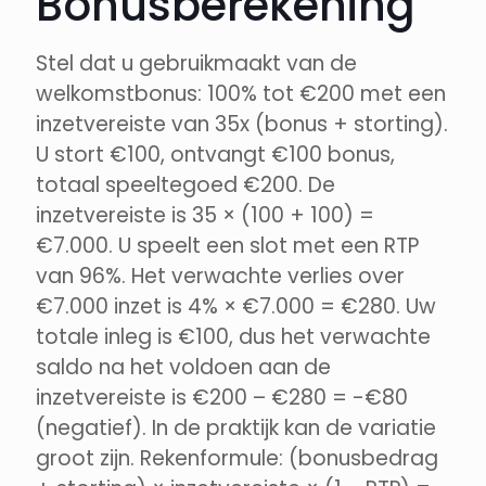
Bonusberekening
Stel dat u gebruikmaakt van de
welkomstbonus: 100% tot €200 met een
inzetvereiste van 35x (bonus + storting).
U stort €100, ontvangt €100 bonus,
totaal speeltegoed €200. De
inzetvereiste is 35 × (100 + 100) =
€7.000. U speelt een slot met een RTP
van 96%. Het verwachte verlies over
€7.000 inzet is 4% × €7.000 = €280. Uw
totale inleg is €100, dus het verwachte
saldo na het voldoen aan de
inzetvereiste is €200 – €280 = -€80
(negatief). In de praktijk kan de variatie
groot zijn. Rekenformule: (bonusbedrag