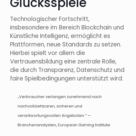
Glücksspiele
Technologischer Fortschritt,
insbesondere im Bereich Blockchain und
Künstliche Intelligenz, ermöglicht es
Plattformen, neue Standards zu setzen.
Hierbei spielt vor allem die
Vertrauensbildung eine zentrale Rolle,
die durch Transparenz, Datenschutz und
faire Spielbedingungen unterstützt wird.
„Verbraucher verlangen zunehmend nach
nachvollziehbaren, sicheren und
verantwortungsvollen Angeboten.“ —
Branchenanalysten,
European Gaming Institute