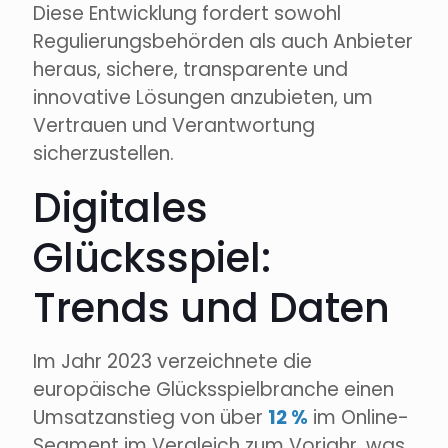
Diese Entwicklung fordert sowohl
Regulierungsbehörden als auch Anbieter
heraus, sichere, transparente und
innovative Lösungen anzubieten, um
Vertrauen und Verantwortung
sicherzustellen.
Digitales
Glücksspiel:
Trends und Daten
Im Jahr 2023 verzeichnete die
europäische Glücksspielbranche einen
Umsatzanstieg von über
12 %
im Online-
Segment im Vergleich zum Vorjahr, was