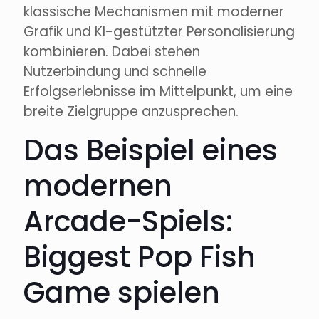
klassische Mechanismen mit moderner
Grafik und KI-gestützter Personalisierung
kombinieren. Dabei stehen
Nutzerbindung und schnelle
Erfolgserlebnisse im Mittelpunkt, um eine
breite Zielgruppe anzusprechen.
Das Beispiel eines
modernen
Arcade-Spiels:
Biggest Pop Fish
Game spielen