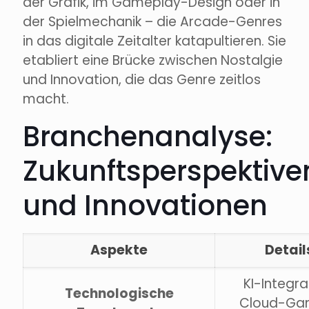
der Grafik, im Gameplay-Design oder in
der Spielmechanik – die Arcade-Genres
in das digitale Zeitalter katapultieren. Sie
etabliert eine Brücke zwischen Nostalgie
und Innovation, die das Genre zeitlos
macht.
Branchenanalyse:
Zukunftsperspektive
und Innovationen
Aspekte
Detail
KI-Integra
Technologische
Cloud-Gam