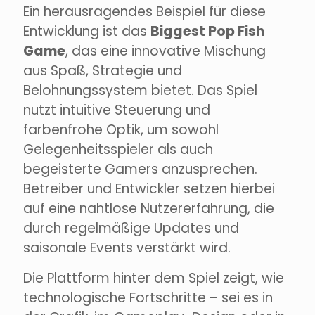
Ein herausragendes Beispiel für diese
Entwicklung ist das
Biggest Pop Fish
Game
, das eine innovative Mischung
aus Spaß, Strategie und
Belohnungssystem bietet. Das Spiel
nutzt intuitive Steuerung und
farbenfrohe Optik, um sowohl
Gelegenheitsspieler als auch
begeisterte Gamers anzusprechen.
Betreiber und Entwickler setzen hierbei
auf eine nahtlose Nutzererfahrung, die
durch regelmäßige Updates und
saisonale Events verstärkt wird.
Die Plattform hinter dem Spiel zeigt, wie
technologische Fortschritte – sei es in