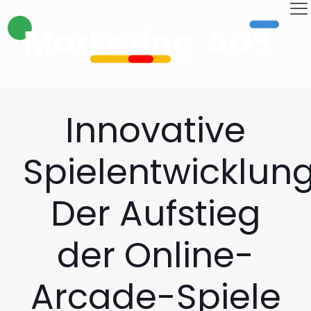
Innovative
Spielentwicklun
Der Aufstieg
der Online-
Arcade-Spiele