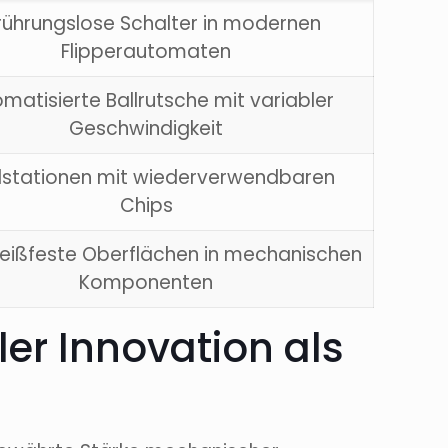
rührungslose Schalter in modernen
Flipperautomaten
matisierte Ballrutsche mit variabler
Geschwindigkeit
lstationen mit wiederverwendbaren
Chips
leißfeste Oberflächen in mechanischen
Komponenten
ler Innovation als