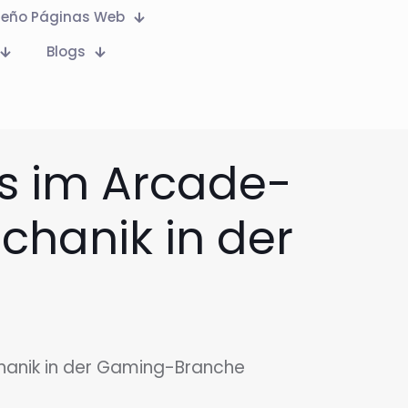
seño Páginas Web
Blogs
ns im Arcade-
chanik in der
hanik in der Gaming-Branche