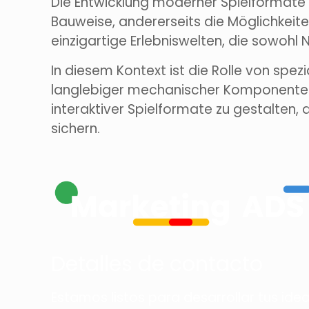
Die Entwicklung moderner Spielformate i
Bauweise, andererseits die Möglichkeite
einzigartige Erlebniswelten, die sowohl 
In diesem Kontext ist die Rolle von spe
langlebiger mechanischer Komponenten n
interaktiver Spielformate zu gestalten
sichern.
Detalles de contacto
Estamos listos para desarrollar tus ide