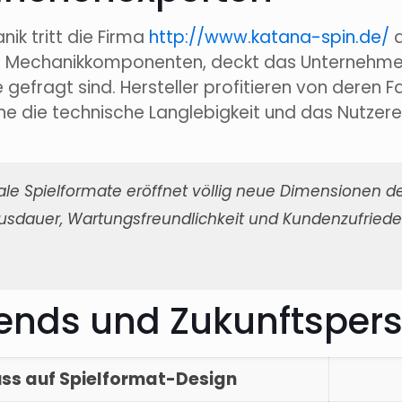
ik tritt die Firma
http://www.katana-spin.de/
a
bige Mechanikkomponenten, deckt das Unternehme
gefragt sind. Hersteller profitieren von deren F
 die technische Langlebigkeit und das Nutzerer
tale Spielformate eröffnet völlig neue Dimensionen der
sdauer, Wartungsfreundlichkeit und Kundenzufriedenh
ends und Zukunftspers
uss auf Spielformat-Design