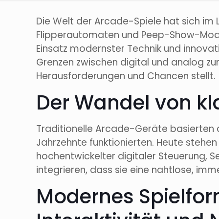
Die Welt der Arcade-Spiele hat sich im
Flipperautomaten und Peep-Show-Modell
Einsatz modernster Technik und innovat
Grenzen zwischen digital und analog zu
Herausforderungen und Chancen stellt.
Der Wandel von kl
Traditionelle Arcade-Geräte basierten
Jahrzehnte funktionierten. Heute stehen
hochentwickelter digitaler Steuerung, S
integrieren, dass sie eine nahtlose, im
Modernes Spielfor