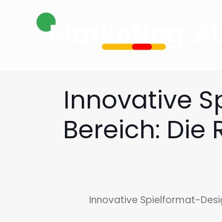
Innovative S
Bereich: Die
Innovative Spielformat-Des