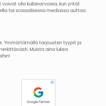
voivat olla kullanarvoisia, kun yrität
eilla tai sosiaalisessa mediassa auttaa
lle. Ymmärtämällä tarjousten tyypit ja
erkittävästi. Muista aina lukea
ihin!