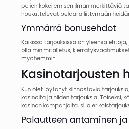
pelien kokeilemisen ilman merkittäviä talo
houkuttelevat pelaajia liittymään heidä
Ymmärrä bonusehdot
Kaikissa tarjouksissa on yleensä ehtoja
olla minimitalletus, kierrätysvaatimukse
myöhemmin.
Kasinotarjousten
Kun olet löytänyt kiinnostavia tarjouksia
kasinoita ja niiden tarjouksia. Toiseksi, 
kasinon kampanjoita, sillä erikoistarjouk
Palautteen antaminen ja 