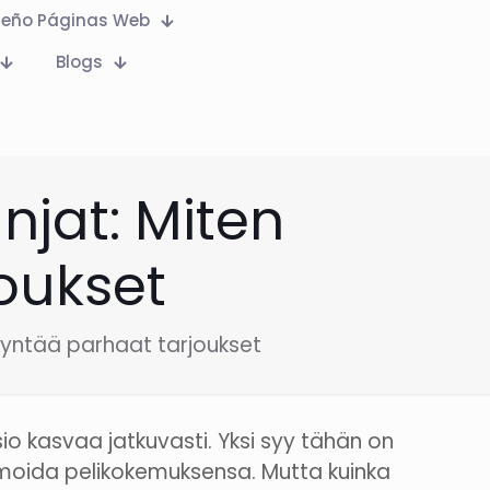
seño Páginas Web
Blogs
njat: Miten
oukset
dyntää parhaat tarjoukset
io kasvaa jatkuvasti. Yksi syy tähän on
imoida pelikokemuksensa. Mutta kuinka