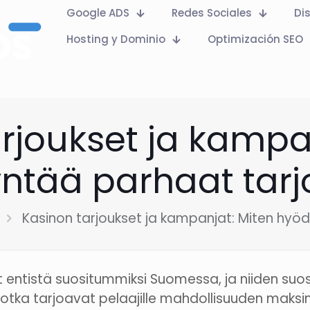
Google ADS
Redes Sociales
Di
Hosting y Dominio
Optimización SEO
rjoukset ja kampa
ntää parhaat tarj
Kasinon tarjoukset ja kampanjat: Miten hyö
t entistä suositummiksi Suomessa, ja niiden suos
 jotka tarjoavat pelaajille mahdollisuuden maks