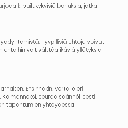
arjoaa kilpailukykyisiä bonuksia, jotka
yödyntämistä. Tyypillisiä ehtoja voivat
ehtoihin voit välttää ikäviä yllätyksiä
rhaiten. Ensinnäkin, vertaile eri
sa. Kolmanneksi, seuraa säännöllisesti
ttyjen tapahtumien yhteydessä.