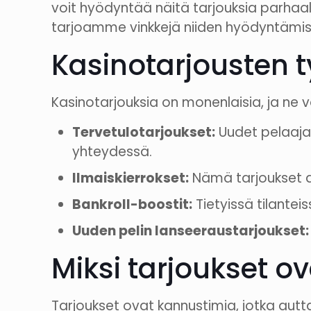
voit hyödyntää näitä tarjouksia parhaal
tarjoamme vinkkejä niiden hyödyntämis
Kasinotarjousten t
Kasinotarjouksia on monenlaisia, ja ne vo
Tervetulotarjoukset:
Uudet pelaajat
yhteydessä.
Ilmaiskierrokset:
Nämä tarjoukset an
Bankroll-boostit:
Tietyissä tilantei
Uuden pelin lanseeraustarjoukset:
Miksi tarjoukset ov
Tarjoukset ovat kannustimia, jotka au