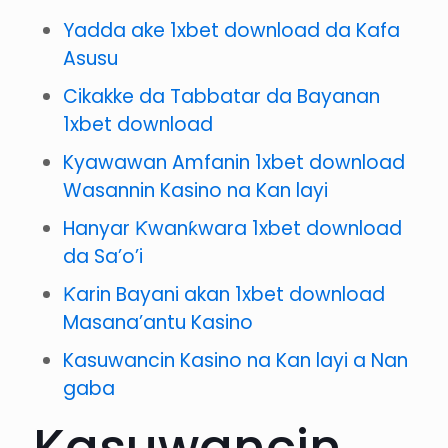
Yadda ake 1xbet download da Kafa
Asusu
Cikakke da Tabbatar da Bayanan
1xbet download
Kyawawan Amfanin 1xbet download
Wasannin Kasino na Kan layi
Hanyar Ƙwanƙwara 1xbet download
da Sa’o’i
Ƙarin Bayani akan 1xbet download
Masana’antu Kasino
Kasuwancin Kasino na Kan layi a Nan
gaba