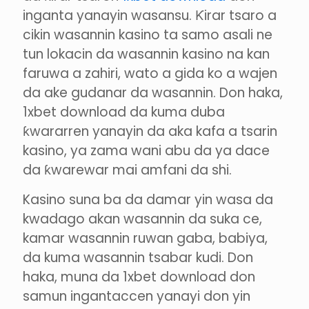
inganta yanayin wasansu. Ƙirar tsaro a
cikin wasannin kasino ta samo asali ne
tun lokacin da wasannin kasino na kan
faruwa a zahiri, wato a gida ko a wajen
da ake gudanar da wasannin. Don haka,
1xbet download da kuma duba
ƙwararren yanayin da aka kafa a tsarin
kasino, ya zama wani abu da ya dace
da ƙwarewar mai amfani da shi.
Kasino suna ba da damar yin wasa da
kwadago akan wasannin da suka ce,
kamar wasannin ruwan gaba, babiya,
da kuma wasannin tsabar kudi. Don
haka, muna da 1xbet download don
samun ingantaccen yanayi don yin