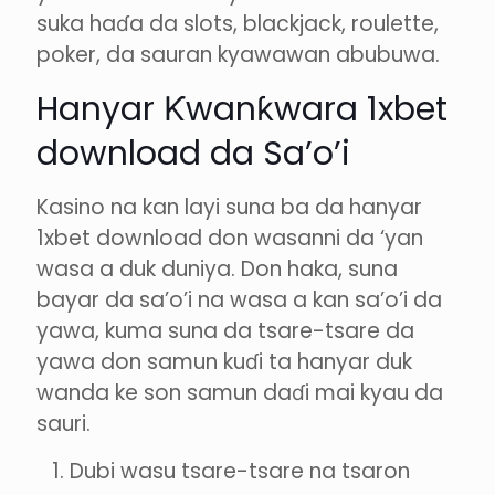
suka haɗa da slots, blackjack, roulette,
poker, da sauran kyawawan abubuwa.
Hanyar Ƙwanƙwara 1xbet
download da Sa’o’i
Kasino na kan layi suna ba da hanyar
1xbet download don wasanni da ‘yan
wasa a duk duniya. Don haka, suna
bayar da sa’o’i na wasa a kan sa’o’i da
yawa, kuma suna da tsare-tsare da
yawa don samun kuɗi ta hanyar duk
wanda ke son samun daɗi mai kyau da
sauri.
Dubi wasu tsare-tsare na tsaron