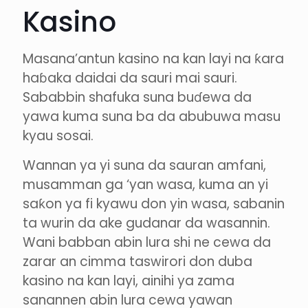
Kasino
Masana’antun kasino na kan layi na ƙara
haɓaka daidai da sauri mai sauri.
Sababbin shafuka suna buɗewa da
yawa kuma suna ba da abubuwa masu
kyau sosai.
Wannan ya yi suna da sauran amfani,
musamman ga ‘yan wasa, kuma an yi
saƙon ya fi kyawu don yin wasa, sabanin
ta wurin da ake gudanar da wasannin.
Wani babban abin lura shi ne cewa da
zarar an cimma taswirori don duba
kasino na kan layi, ainihi ya zama
sanannen abin lura cewa yawan