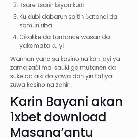
Tsare tsarin biyan kuɗi
Ku dubi dabarun saitin ɓatanci da
samun riba
Cikakke da tantance wasan da
yakamata ku yi
Wannan yana sa kasino na kan layi ya
zama zaɓi mai sauƙi ga mutanen da
suke da aiki da yawa don yin tafiya
zuwa kasino na zahiri.
Ƙarin Bayani akan
1xbet download
Masana’antu