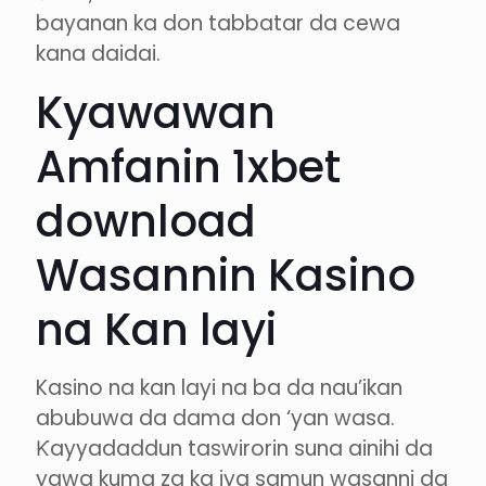
bayanan ka don tabbatar da cewa
kana daidai.
Kyawawan
Amfanin 1xbet
download
Wasannin Kasino
na Kan layi
Kasino na kan layi na ba da nau’ikan
abubuwa da dama don ‘yan wasa.
Ƙayyadaddun taswirorin suna ainihi da
yawa kuma za ka iya samun wasanni da