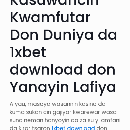
Kasuwancin
Kwamfutar
Don Duniya da
1xbet
download don
Yanayin Lafiya
A yau, masoya wasannin kasino da
kuma sukan cin gajiyar ƙwarewar wasa
suna neman hanyoyin da za su yi amfani
da ƙirar tsaron
1xbet download
don