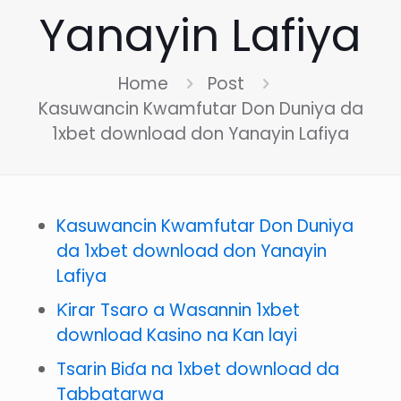
Yanayin Lafiya
Home
Post
Kasuwancin Kwamfutar Don Duniya da
1xbet download don Yanayin Lafiya
Kasuwancin Kwamfutar Don Duniya
da 1xbet download don Yanayin
Lafiya
Ƙirar Tsaro a Wasannin 1xbet
download Kasino na Kan layi
Tsarin Biɗa na 1xbet download da
Tabbatarwa