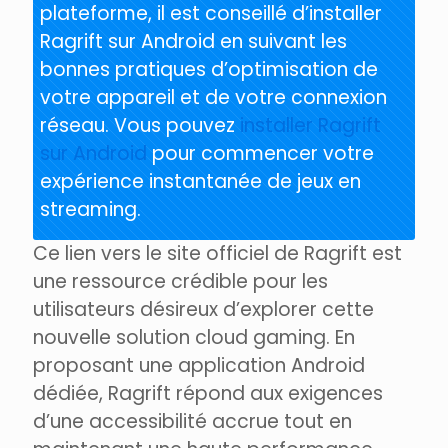
plateforme, il est conseillé d’installer
Ragrift sur Android en suivant les
bonnes pratiques d’optimisation de
votre appareil et de votre connexion
réseau. Vous pouvez
installer Ragrift
sur Android
pour commencer votre
expérience instantanée de jeux en
streaming.
Ce lien vers le site officiel de Ragrift est
une ressource crédible pour les
utilisateurs désireux d’explorer cette
nouvelle solution cloud gaming. En
proposant une application Android
dédiée, Ragrift répond aux exigences
d’une accessibilité accrue tout en