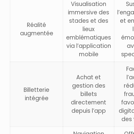
Visualisation
Su
immersive des
l’eng
stades et des
et en
Réalité
lieux
augmentée
emblématiques
émot
via l’application
av
mobile
spec
Fac
Achat et
l’
gestion des
réd
Billetterie
billets
fra
intégrée
directement
favo
depuis l’app
digit
des 
Navigation
Off