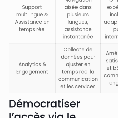
Support
aisée dans
expé
multilingue &
plusieurs
inc
Assistance en
langues,
adapt
temps réel
assistance
p
instantanée
inter
Collecte de
Amél
données pour
sati
Analytics &
ajuster en
et b
Engagement
temps réel la
comm
communication
en
et les services
Démocratiser
l’accès via le