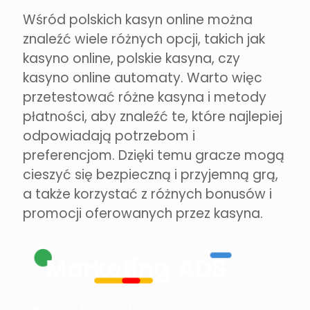
Wśród polskich kasyn online można
znaleźć wiele różnych opcji, takich jak
kasyno online, polskie kasyna, czy
kasyno online automaty. Warto więc
przetestować różne kasyna i metody
płatności, aby znaleźć te, które najlepiej
odpowiadają potrzebom i
preferencjom. Dzięki temu gracze mogą
cieszyć się bezpieczną i przyjemną grą,
a także korzystać z różnych bonusów i
promocji oferowanych przez kasyna.