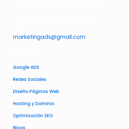
Detalles de contacto
Estamos listos para desarrollar tus
ideas
marketingads@gmail.com
MENÚ
Google ADS
Redes Sociales
Diseño Páginas Web
Hosting y Dominio
Optimización SEO
Blogs