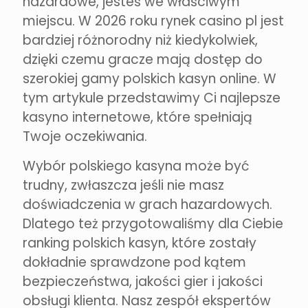
hazardowe, jesteś we właściwym
miejscu. W 2026 roku rynek casino pl jest
bardziej różnorodny niż kiedykolwiek,
dzięki czemu gracze mają dostęp do
szerokiej gamy polskich kasyn online. W
tym artykule przedstawimy Ci najlepsze
kasyno internetowe, które spełniają
Twoje oczekiwania.
Wybór polskiego kasyna może być
trudny, zwłaszcza jeśli nie masz
doświadczenia w grach hazardowych.
Dlatego też przygotowaliśmy dla Ciebie
ranking polskich kasyn, które zostały
dokładnie sprawdzone pod kątem
bezpieczeństwa, jakości gier i jakości
obsługi klienta. Nasz zespół ekspertów