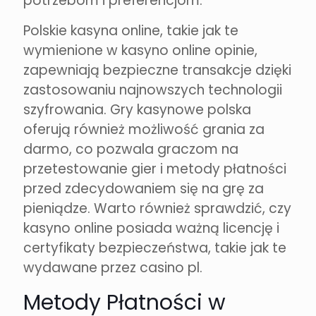
potrzebom i preferencjom.
Polskie kasyna online, takie jak te
wymienione w kasyno online opinie,
zapewniają bezpieczne transakcje dzięki
zastosowaniu najnowszych technologii
szyfrowania. Gry kasynowe polska
oferują również możliwość grania za
darmo, co pozwala graczom na
przetestowanie gier i metody płatności
przed zdecydowaniem się na grę za
pieniądze. Warto również sprawdzić, czy
kasyno online posiada ważną licencję i
certyfikaty bezpieczeństwa, takie jak te
wydawane przez casino pl.
Metody Płatności w