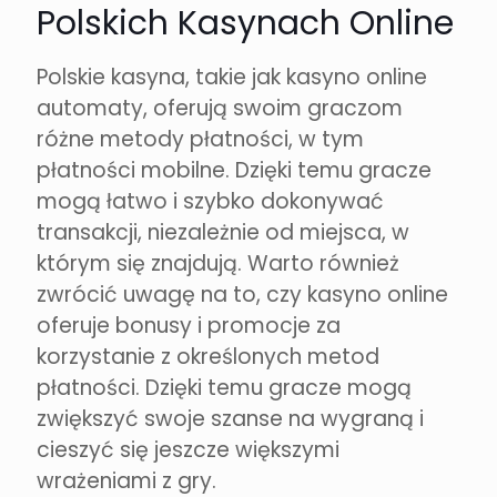
Polskich Kasynach Online
Polskie kasyna, takie jak kasyno online
automaty, oferują swoim graczom
różne metody płatności, w tym
płatności mobilne. Dzięki temu gracze
mogą łatwo i szybko dokonywać
transakcji, niezależnie od miejsca, w
którym się znajdują. Warto również
zwrócić uwagę na to, czy kasyno online
oferuje bonusy i promocje za
korzystanie z określonych metod
płatności. Dzięki temu gracze mogą
zwiększyć swoje szanse na wygraną i
cieszyć się jeszcze większymi
wrażeniami z gry.