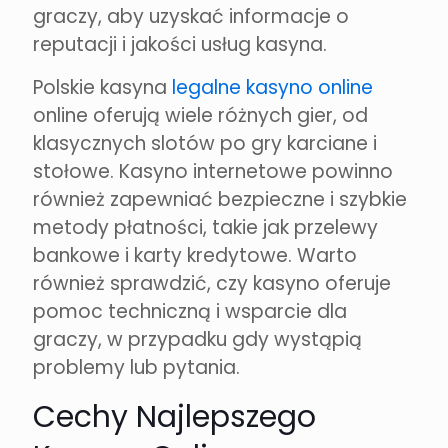
graczy, aby uzyskać informacje o
reputacji i jakości usług kasyna.
Polskie kasyna
legalne kasyno online
online oferują wiele różnych gier, od
klasycznych slotów po gry karciane i
stołowe. Kasyno internetowe powinno
również zapewniać bezpieczne i szybkie
metody płatności, takie jak przelewy
bankowe i karty kredytowe. Warto
również sprawdzić, czy kasyno oferuje
pomoc techniczną i wsparcie dla
graczy, w przypadku gdy wystąpią
problemy lub pytania.
Cechy Najlepszego