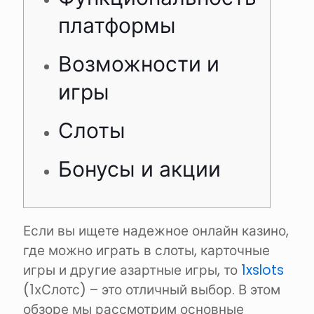
платформы
Возможности и
игры
Слоты
Бонусы и акции
Если вы ищете надежное онлайн казино,
где можно играть в слоты, карточные
игры и другие азартные игры, то
1xslots
(1хСлотс) – это отличный выбор. В этом
обзоре мы рассмотрим основные