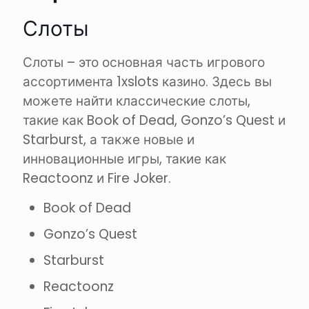
Слоты
Слоты – это основная часть игрового
ассортимента 1xslots казино. Здесь вы
можете найти классические слоты,
такие как Book of Dead, Gonzo’s Quest и
Starburst, а также новые и
инновационные игры, такие как
Reactoonz и Fire Joker.
Book of Dead
Gonzo’s Quest
Starburst
Reactoonz