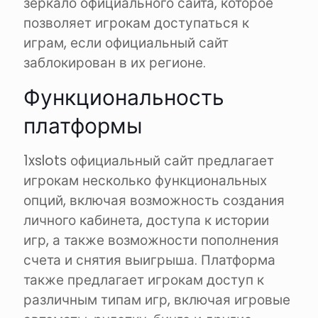
зеркало официального сайта, которое
позволяет игрокам доступаться к
играм, если официальный сайт
заблокирован в их регионе.
Функциональность
платформы
1xslots официальный сайт предлагает
игрокам несколько функциональных
опций, включая возможность создания
личного кабинета, доступа к истории
игр, а также возможности пополнения
счета и снятия выигрыша. Платформа
также предлагает игрокам доступ к
различным типам игр, включая игровые