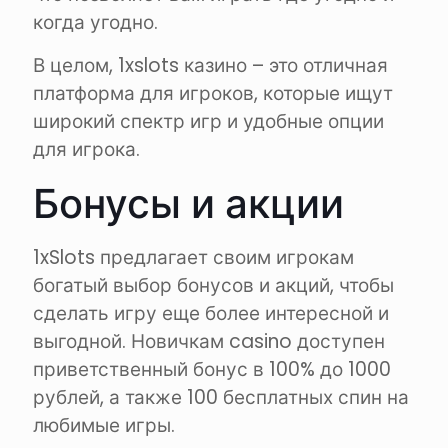
когда угодно.
В целом, 1xslots казино – это отличная
платформа для игроков, которые ищут
широкий спектр игр и удобные опции
для игрока.
Бонусы и акции
1xSlots предлагает своим игрокам
богатый выбор бонусов и акций, чтобы
сделать игру еще более интересной и
выгодной. Новичкам casino доступен
приветственный бонус в 100% до 1000
рублей, а также 100 бесплатных спин на
любимые игры.