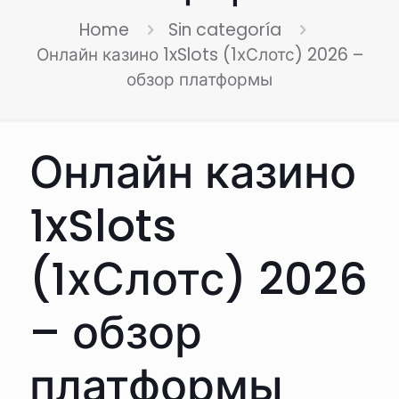
Home
Sin categoría
Онлайн казино 1xSlots (1хСлотс) 2026 –
обзор платформы
Онлайн казино
1xSlots
(1хСлотс) 2026
– обзор
платформы