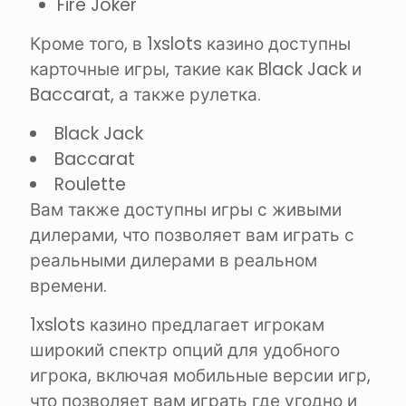
Fire Joker
Кроме того, в 1xslots казино доступны
карточные игры, такие как Black Jack и
Baccarat, а также рулетка.
Black Jack
Baccarat
Roulette
Вам также доступны игры с живыми
дилерами, что позволяет вам играть с
реальными дилерами в реальном
времени.
1xslots казино предлагает игрокам
широкий спектр опций для удобного
игрока, включая мобильные версии игр,
что позволяет вам играть где угодно и