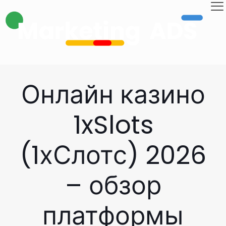
Онлайн казино
1xSlots
(1хСлотс) 2026
– обзор
платформы