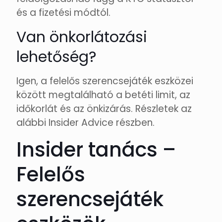
és a fizetési módtól.
Van önkorlátozási
lehetőség?
Igen, a felelős szerencsejáték eszközei
között megtalálható a betéti limit, az
időkorlát és az önkizárás. Részletek az
alábbi Insider Advice részben.
Insider tanács –
Felelős
szerencsejáték