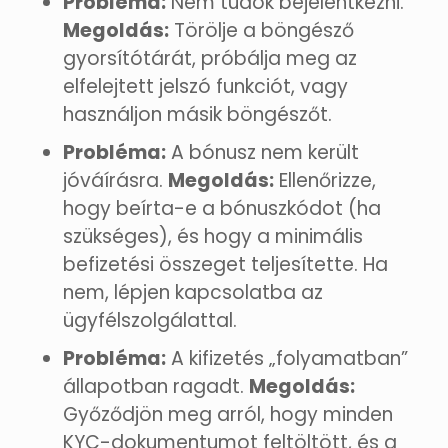
Probléma:
Nem tudok bejelentkezni.
Megoldás:
Törölje a böngésző
gyorsítótárát, próbálja meg az
elfelejtett jelszó funkciót, vagy
használjon másik böngészőt.
Probléma:
A bónusz nem került
jóváírásra.
Megoldás:
Ellenőrizze,
hogy beírta-e a bónuszkódot (ha
szükséges), és hogy a minimális
befizetési összeget teljesítette. Ha
nem, lépjen kapcsolatba az
ügyfélszolgálattal.
Probléma:
A kifizetés „folyamatban”
állapotban ragadt.
Megoldás:
Győződjön meg arról, hogy minden
KYC-dokumentumot feltöltött, és a