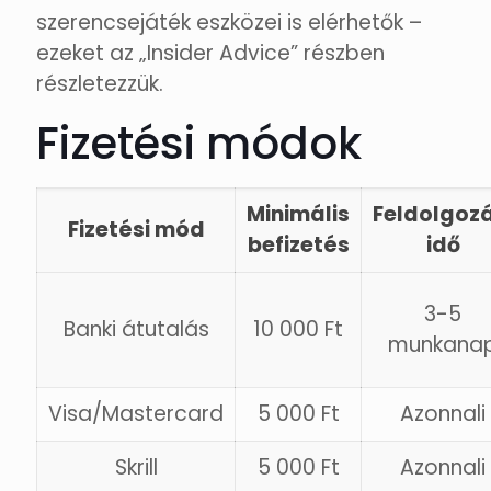
szerencsejáték eszközei is elérhetők –
ezeket az „Insider Advice” részben
részletezzük.
Fizetési módok
Minimális
Feldolgozá
Fizetési mód
befizetés
idő
3-5
Banki átutalás
10 000 Ft
munkana
Visa/Mastercard
5 000 Ft
Azonnali
Skrill
5 000 Ft
Azonnali