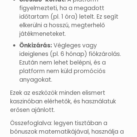
figyelmezteti, ha a megadott
időtartam (pl. 1 óra) letelt. Ez segít
elkerülni a hosszú, megterhelő
játékmeneteket.
Önkizárás:
Végleges vagy
ideiglenes (pl. 6 hónap) fiókzárolás.
Ezután nem lehet belépni, és a
platform nem küld promóciós
anyagokat.
Ezek az eszközök minden elismert
kaszinóban elérhetők, és használatuk
erősen ajánlott.
Összefoglalva: legyen tisztában a
bónuszok matematikájával, használja a