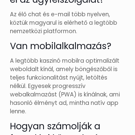
Az élő chat és e-mail több nyelven,
köztük magyarul is elérhető a legtöbb
nemzetközi platformon.
Van mobilalkalmazás?
A legtöbb kaszinó mobilra optimalizált
weboldalt kínál, amely böngészőből is
teljes funkcionalitást nyújt, letöltés
nélkül. Egyesek progresszív
webalkalmazást (PWA) is kínálnak, ami
hasonló élményt ad, mintha natív app
lenne.
Hogyan számolják a