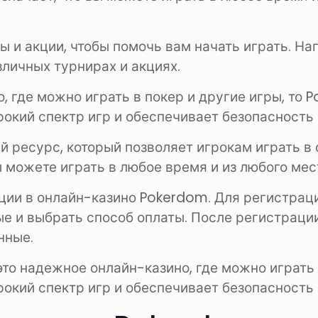
 и акции, чтобы помочь вам начать играть. На
зличных турнирах и акциях.
 где можно играть в покер и другие игры, то 
рокий спектр игр и обеспечивает безопасность
й ресурс, который позволяет игрокам играть в
 можете играть в любое время и из любого мест
ции в онлайн-казино Pokerdom. Для регистрац
ые и выбрать способ оплаты. После регистраци
нные.
то надежное онлайн-казино, где можно играть 
рокий спектр игр и обеспечивает безопасность