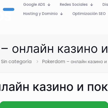
Google ADS
Redes Sociales
Di
Hosting y Dominio
Optimización SEO
– онлайн казино и
Sin categoría
Pokerdom – онлайн казино и
лайн казино и по