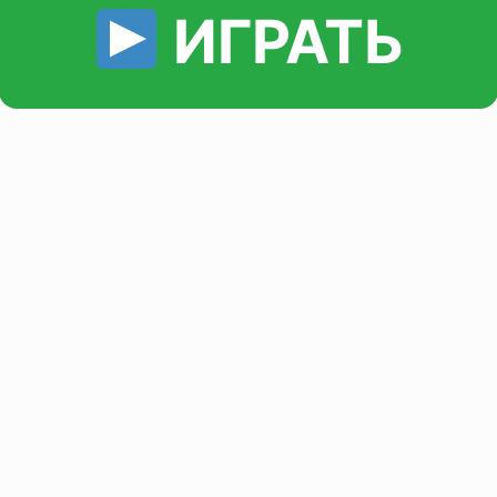
ИГРАТЬ