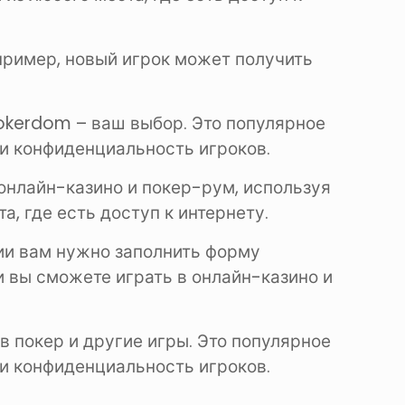
пример, новый игрок может получить
Pokerdom – ваш выбор. Это популярное
 и конфиденциальность игроков.
 онлайн-казино и покер-рум, используя
а, где есть доступ к интернету.
ии вам нужно заполнить форму
и вы сможете играть в онлайн-казино и
в покер и другие игры. Это популярное
 и конфиденциальность игроков.