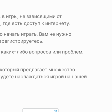
 в игры, не зависящими от
 где есть доступ к интернету.
о начать играть. Вам не нужно
зарегистрируетесь.
 каких-либо вопросов или проблем.
, который предлагает множество
 будете наслаждаться игрой на нашей