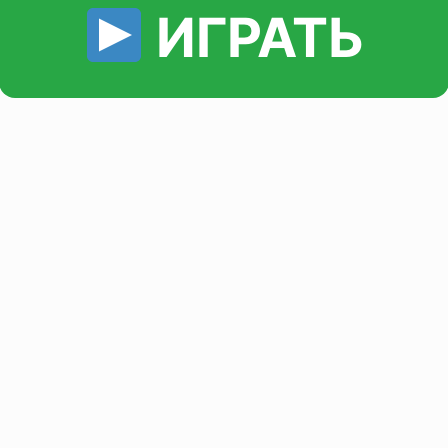
ИГРАТЬ