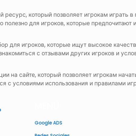
 ресурс, который позволяет игрокам играть в 
о полезно для игроков, которые предпочитают 
ор для игроков, которые ищут высокое качеств
накомиться с отзывами других игроков и усло
ии на сайте, который позволяет игрокам начать
я с условиями использования и правилами игры
MENÚ
Google ADS
Redes Sociales