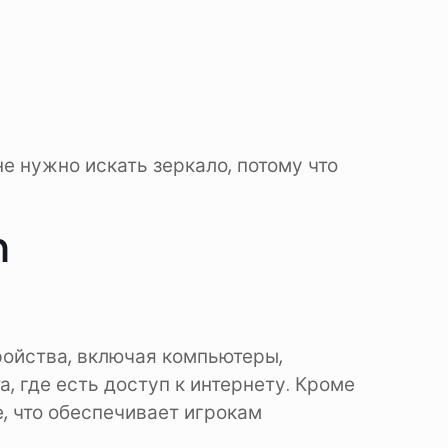
не нужно искать зеркало, потому что
m
ройства, включая компьютеры,
, где есть доступ к интернету. Кроме
е, что обеспечивает игрокам