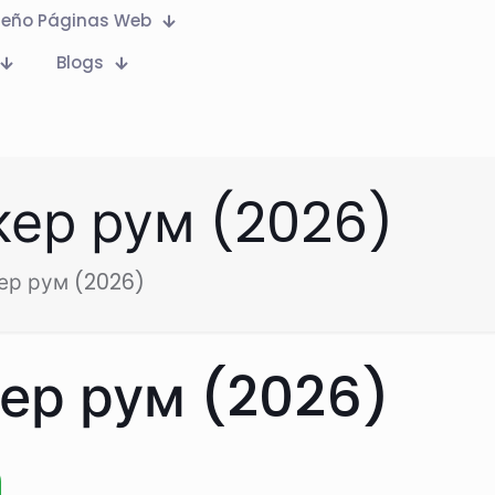
seño Páginas Web
Blogs
кер рум (2026)
ер рум (2026)
ер рум (2026)