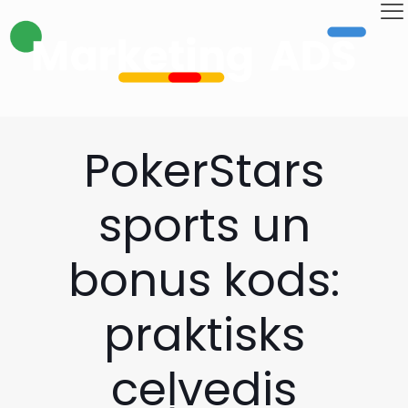
PokerStars
sports un
bonus kods:
praktisks
ceļvedis