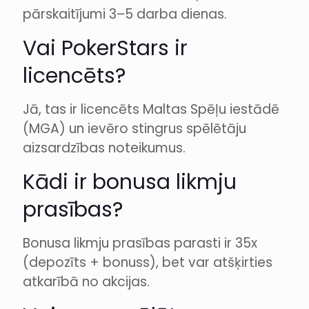
pārskaitījumi 3–5 darba dienas.
Vai PokerStars ir
licencēts?
Jā, tas ir licencēts Maltas Spēļu iestādē
(MGA) un ievēro stingrus spēlētāju
aizsardzības noteikumus.
Kādi ir bonusa likmju
prasības?
Bonusa likmju prasības parasti ir 35x
(depozīts + bonuss), bet var atšķirties
atkarībā no akcijas.