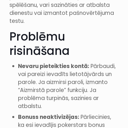
spēlēšanu, vari sazināties ar atbalsta
dienestu vai izmantot pašnovērtējuma
testu.
Problēmu
risināšana
Nevaru pieteikties kontā:
Pārbaudi,
vai pareizi ievadīts lietotājvārds un
parole. Ja aizmirsi paroli, izmanto
“Aizmirstā parole” funkciju. Ja
problēma turpinās, sazinies ar
atbalstu.
Bonuss neaktivizējas:
Pārliecinies,
ka esi ievadījis pokerstars bonus