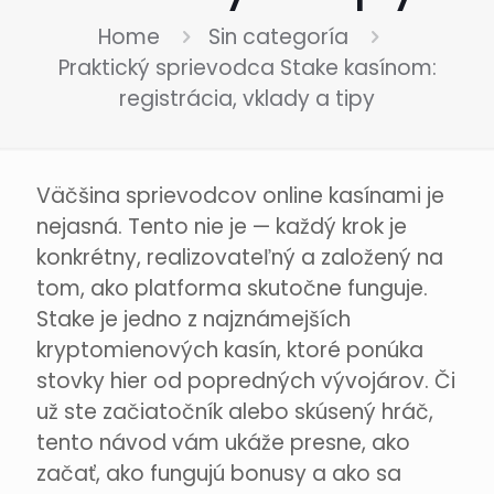
Home
Sin categoría
Praktický sprievodca Stake kasínom:
registrácia, vklady a tipy
Väčšina sprievodcov online kasínami je
nejasná. Tento nie je — každý krok je
konkrétny, realizovateľný a založený na
tom, ako platforma skutočne funguje.
Stake je jedno z najznámejších
kryptomienových kasín, ktoré ponúka
stovky hier od popredných vývojárov. Či
už ste začiatočník alebo skúsený hráč,
tento návod vám ukáže presne, ako
začať, ako fungujú bonusy a ako sa