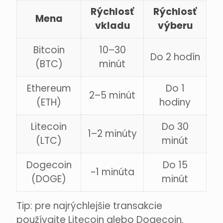
Rýchlosť
Rýchlosť
Mena
vkladu
výberu
Bitcoin
10–30
Do 2 hodín
(BTC)
minút
Ethereum
Do 1
2–5 minút
(ETH)
hodiny
Litecoin
Do 30
1–2 minúty
(LTC)
minút
Dogecoin
Do 15
~1 minúta
(DOGE)
minút
Tip: pre najrýchlejšie transakcie
používajte Litecoin alebo Dogecoin.