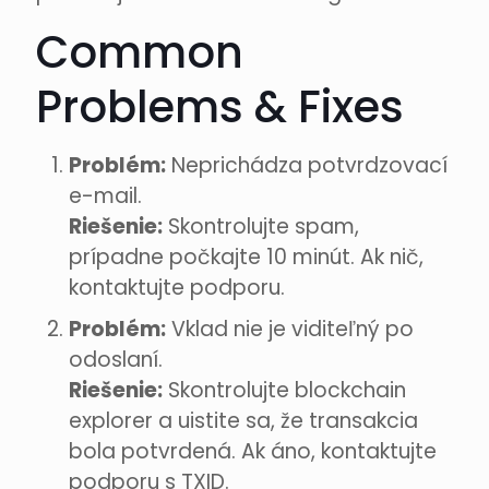
Common
Problems & Fixes
Problém:
Neprichádza potvrdzovací
e-mail.
Riešenie:
Skontrolujte spam,
prípadne počkajte 10 minút. Ak nič,
kontaktujte podporu.
Problém:
Vklad nie je viditeľný po
odoslaní.
Riešenie:
Skontrolujte blockchain
explorer a uistite sa, že transakcia
bola potvrdená. Ak áno, kontaktujte
podporu s TXID.