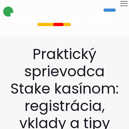
Praktický
sprievodca
Stake kasínom:
registrácia,
vklady a tipy