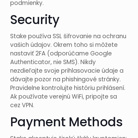
podmienky.
Security
Stake používa SSL šifrovanie na ochranu
vašich údajov. Okrem toho si môžete
nastaviť 2FA (odporúčame Google
Authenticator, nie SMS). Nikdy
nezdieľajte svoje prihlasovacie údaje a
dávajte pozor na phishingové stránky.
Pravidelne kontrolujte históriu prihlásení.
Ak používate verejnú WiFi, pripojte sa
cez VPN.
Payment Methods