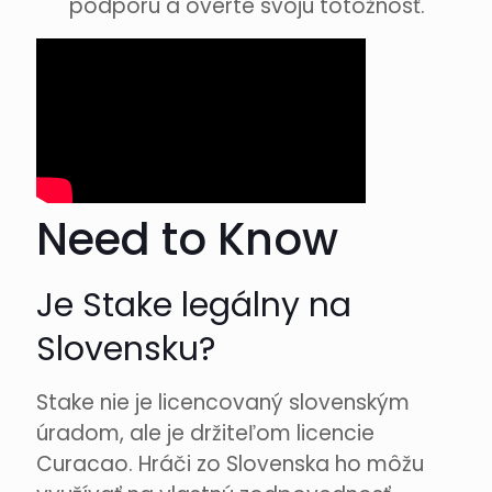
podporu a overte svoju totožnosť.
Need to Know
Je Stake legálny na
Slovensku?
Stake nie je licencovaný slovenským
úradom, ale je držiteľom licencie
Curacao. Hráči zo Slovenska ho môžu