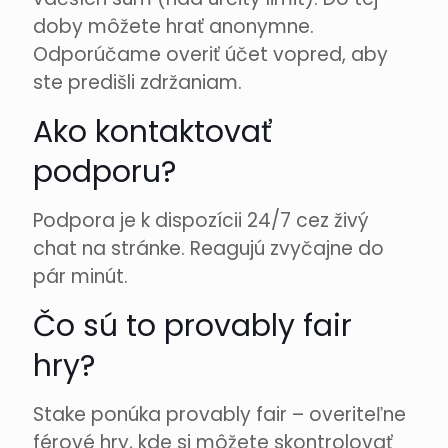
doby môžete hrať anonymne.
Odporúčame overiť účet vopred, aby
ste predišli zdržaniam.
Ako kontaktovať
podporu?
Podpora je k dispozícii 24/7 cez živý
chat na stránke. Reagujú zvyčajne do
pár minút.
Čo sú to provably fair
hry?
Stake ponúka provably fair – overiteľne
férové hry, kde si môžete skontrolovať