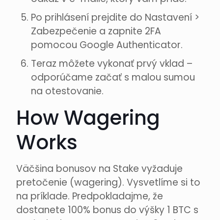
Po prihlásení prejdite do Nastavení >
Zabezpečenie a zapnite 2FA
pomocou Google Authenticator.
Teraz môžete vykonať prvý vklad –
odporúčame začať s malou sumou
na otestovanie.
How Wagering
Works
Väčšina bonusov na Stake vyžaduje
pretočenie (wagering). Vysvetlíme si to
na príklade. Predpokladajme, že
dostanete 100% bonus do výšky 1 BTC s