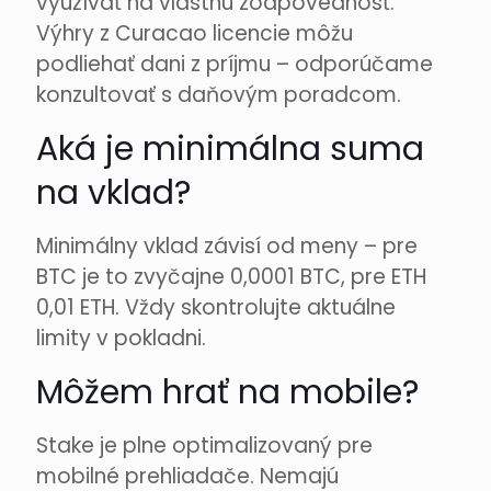
využívať na vlastnú zodpovednosť.
Výhry z Curacao licencie môžu
podliehať dani z príjmu – odporúčame
konzultovať s daňovým poradcom.
Aká je minimálna suma
na vklad?
Minimálny vklad závisí od meny – pre
BTC je to zvyčajne 0,0001 BTC, pre ETH
0,01 ETH. Vždy skontrolujte aktuálne
limity v pokladni.
Môžem hrať na mobile?
Stake je plne optimalizovaný pre
mobilné prehliadače. Nemajú