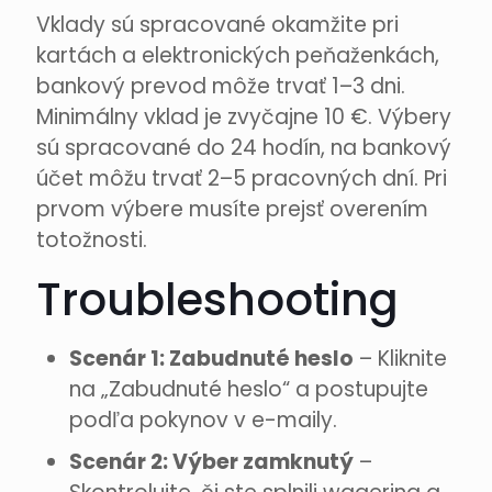
Vklady sú spracované okamžite pri
kartách a elektronických peňaženkách,
bankový prevod môže trvať 1–3 dni.
Minimálny vklad je zvyčajne 10 €. Výbery
sú spracované do 24 hodín, na bankový
účet môžu trvať 2–5 pracovných dní. Pri
prvom výbere musíte prejsť overením
totožnosti.
Troubleshooting
Scenár 1: Zabudnuté heslo
– Kliknite
na „Zabudnuté heslo“ a postupujte
podľa pokynov v e-maily.
Scenár 2: Výber zamknutý
–