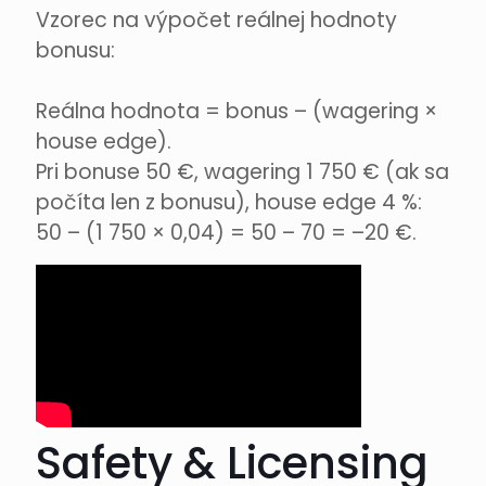
Vzorec na výpočet reálnej hodnoty
bonusu:
Reálna hodnota = bonus – (wagering ×
house edge).
Pri bonuse 50 €, wagering 1 750 € (ak sa
počíta len z bonusu), house edge 4 %:
50 – (1 750 × 0,04) = 50 – 70 = –20 €.
Safety & Licensing