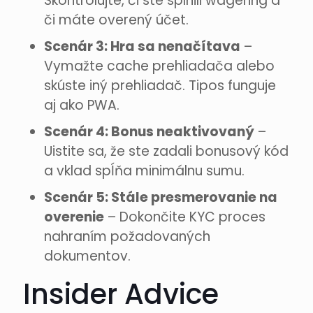
Skontrolujte, či ste splnili wagering a
či máte overený účet.
Scenár 3: Hra sa nenačítava
–
Vymažte cache prehliadača alebo
skúste iný prehliadač. Tipos funguje
aj ako PWA.
Scenár 4: Bonus neaktivovaný
–
Uistite sa, že ste zadali bonusový kód
a vklad spĺňa minimálnu sumu.
Scenár 5: Stále presmerovanie na
overenie
– Dokončite KYC proces
nahraním požadovaných
dokumentov.
Insider Advice