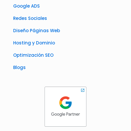
Google ADS
Redes Sociales
Diseño Páginas Web
Hosting y Dominio
Optimización SEO
Blogs