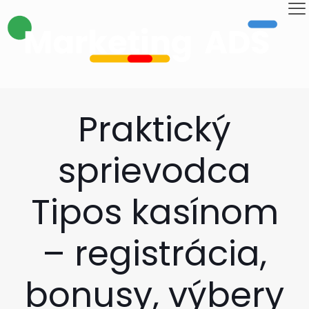
Praktický
sprievodca
Tipos kasínom
– registrácia,
bonusy, výbery