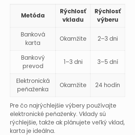
Rýchlosť
Rýchlosť
Metóda
vkladu
výberu
Banková
Okamžite
2–3 dni
karta
Bankový
1–3 dni
3–5 dní
prevod
Elektronická
Okamžite
24 hodín
peňaženka
Pre čo najrýchlejšie výbery používajte
elektronické peňaženky. Vklady sú
rýchlejšie, takže ak plánujete veľký vklad,
karta je ideálna.