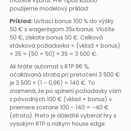
môžete vybrať. Pre Tipos kasíno
použijeme modelový príklad:
Príklad:
Uvítací bonus 100 % do výšky
50 € s wageringom 35x bonus. Vložíte
50 €, získate bonus 50 €. Celková
stávková požiadavka = (vklad + bonus)
× 35 = (50 + 50) × 35 = 3 500 €.
Ak hráte automat s RTP 96 %,
očakávaná strata pri pretočení 3 500 €
je 3 500 × (1 – 0,96) = 140 €. To
znamená, že po splnení požiadavky vám
z pôvodných 100 € (vklad + bonus) v
priemere zostane 100 – 140 = –40 €
(strata). Preto je dôležité vyberať hry s
vysokým RTP a nízkym house edge.