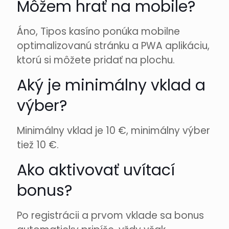
Môžem hrať na mobile?
Áno, Tipos kasíno ponúka mobilne
optimalizovanú stránku a PWA aplikáciu,
ktorú si môžete pridať na plochu.
Aký je minimálny vklad a
výber?
Minimálny vklad je 10 €, minimálny výber
tiež 10 €.
Ako aktivovať uvítací
bonus?
Po registrácii a prvom vklade sa bonus