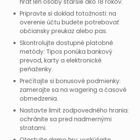
hrať len osoby staršie ako 18 rokov.
Pripravte si doklad totožnosti: na
overenie účtu budete potrebovať
občiansky preukaz alebo pas.
Skontrolujte dostupné platobné
metódy: Tipos ponúka bankový
prevod, karty a elektronické
peňaženky.
Prečítajte si bonusové podmienky:
zamerajte sa na wagering a časové
obmedzenia.
Nastavte limit zodpovedného hrania:
ochránite sa pred nadmernými
stratami.
Otestujte demo hry: vyskúšajte