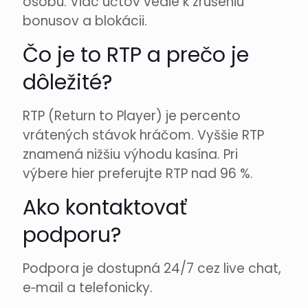
osobu. Viac účtov vedie k zrušeniu
bonusov a blokácii.
Čo je to RTP a prečo je
dôležité?
RTP (Return to Player) je percento
vrátených stávok hráčom. Vyššie RTP
znamená nižšiu výhodu kasína. Pri
výbere hier preferujte RTP nad 96 %.
Ako kontaktovať
podporu?
Podpora je dostupná 24/7 cez live chat,
e‑mail a telefonicky.