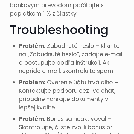
bankovým prevodom počítajte s
poplatkom 1 % z čiastky.
Troubleshooting
Problém:
Zabudnuté heslo – Kliknite
na „Zabudnuté heslo“, zadajte e‑mail
a postupujte podľa inštrukcií. Ak
nepríde e‑mail, skontrolujte spam.
Problém:
Overenie účtu trvá dlho –
Kontaktujte podporu cez live chat,
prípadne nahrajte dokumenty v
lepšej kvalite.
Problém:
Bonus sa neaktivoval –
Skontrolujte, či ste zvolili bonus pri