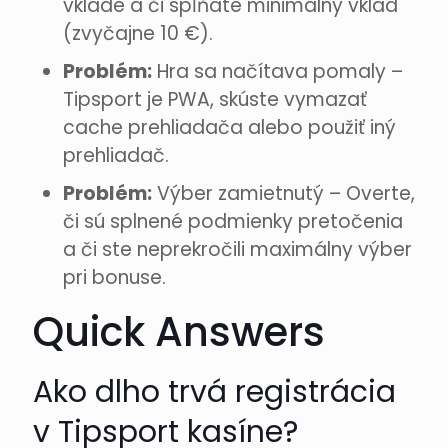
vklade a či spĺňate minimálny vklad
(zvyčajne 10 €).
Problém:
Hra sa načítava pomaly –
Tipsport je PWA, skúste vymazať
cache prehliadača alebo použiť iný
prehliadač.
Problém:
Výber zamietnutý – Overte,
či sú splnené podmienky pretočenia
a či ste neprekročili maximálny výber
pri bonuse.
Quick Answers
Ako dlho trvá registrácia
v Tipsport kasíne?