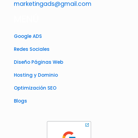
marketingads@gmail.com
MENÚ
Google ADS
Redes Sociales
Diseño Páginas Web
Hosting y Dominio
Optimización SEO
Blogs