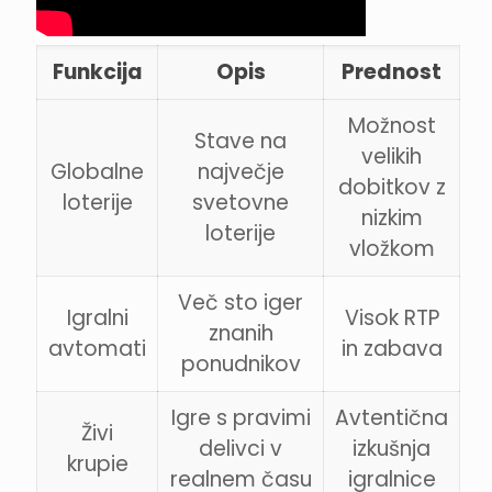
Funkcija
Opis
Prednost
Možnost
Stave na
velikih
Globalne
največje
dobitkov z
loterije
svetovne
nizkim
loterije
vložkom
Več sto iger
Igralni
Visok RTP
znanih
avtomati
in zabava
ponudnikov
Igre s pravimi
Avtentična
Živi
delivci v
izkušnja
krupie
realnem času
igralnice