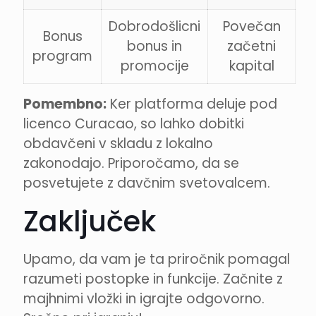
Dobrodošlicni
Povečan
Bonus
bonus in
začetni
program
promocije
kapital
Pomembno:
Ker platforma deluje pod
licenco Curacao, so lahko dobitki
obdavčeni v skladu z lokalno
zakonodajo. Priporočamo, da se
posvetujete z davčnim svetovalcem.
Zaključek
Upamo, da vam je ta priročnik pomagal
razumeti postopke in funkcije. Začnite z
majhnimi vložki in igrajte odgovorno.