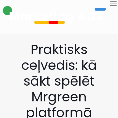
Praktisks
ceļvedis: kā
sākt spēlēt
Mrgreen
platformā