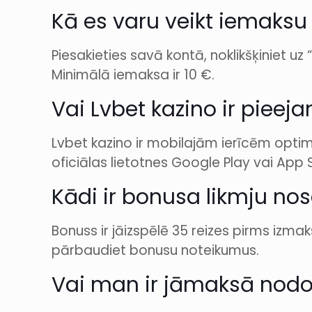
Kā es varu veikt iemaksu
Piesakieties savā kontā, noklikšķiniet u
Minimālā iemaksa ir 10 €.
Vai Lvbet kazino ir piee
Lvbet kazino ir mobilajām ierīcēm optim
oficiālas lietotnes Google Play vai App 
Kādi ir bonusa likmju no
Bonuss ir jāizspēlē 35 reizes pirms izm
pārbaudiet bonusu noteikumus.
Vai man ir jāmaksā nodo