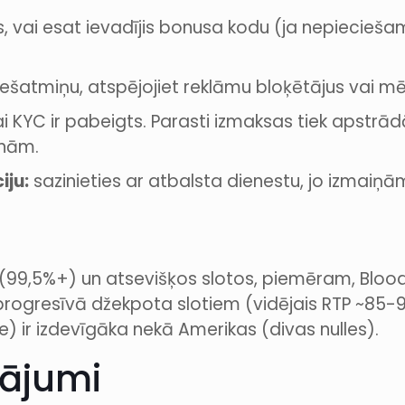
s, vai esat ievadījis bonusa kodu (ja nepiecieša
kešatmiņu, atspējojiet reklāmu bloķētājus vai mēģ
i KYC ir pabeigts. Parasti izmaksas tiek apstrād
enām.
iju:
sazinieties ar atbalsta dienestu, jo izmai
 (99,5%+) un atsevišķos slotos, piemēram, Bloo
 progresīvā džekpota slotiem (vidējais RTP ~85-9
lle) ir izdevīgāka nekā Amerikas (divas nulles).
tājumi