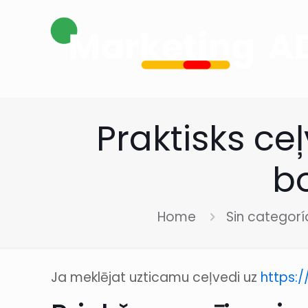
Praktisks ceļ
b
Home
Sin categorí
Ja meklējat uzticamu ceļvedi uz
https: