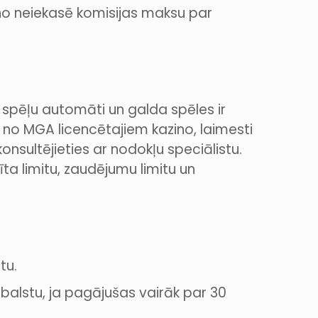
no neiekasē komisijas maksu par
 spēļu automāti un galda spēles ir
ā no MGA licencētajiem kazino, laimesti
onsultējieties ar nodokļu speciālistu.
ta limitu, zaudējumu limitu un
tu.
alstu, ja pagājušas vairāk par 30