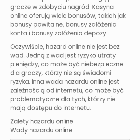
gracze w zdobyciu nagród. Kasyna
online oferują wiele bonusów, takich jak
bonusy powitalne, bonusy załóżenia
konta i bonusy załóżenia depozy.
Oczywiście, hazard online nie jest bez
wad. Jedną z wad jest ryzyko utraty
pieniędzy, co może być niebezpieczne
dla graczy, którzy nie są świadomi
ryzyka. Inna wada hazardu online jest
zależnością od internetu, co może być
problematyczne dla tych, którzy nie
mają dostępu do internetu.
Zalety hazardu online
Wady hazardu online