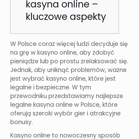
kasyna online –
kluczowe aspekty
W Polsce coraz więcej ludzi decyduje się
na grę w kasyno online, aby zdobyć
pieniądze lub po prostu zrelaksować się.
Jednak, aby uniknąć problemów, ważne
jest wybrać kasyno online, które jest
legalne i bezpieczne. W tym
przewodniku przedstawiamy najlepsze
legalne kasyna online w Polsce, które
oferują szeroki wybór gier i atrakcyjne
bonusy.
Kasyno online to nowoczesny sposób