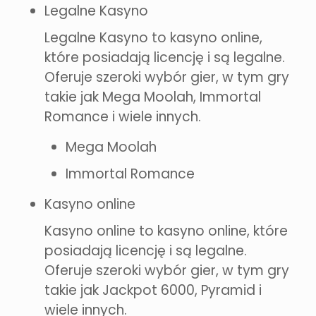
Legalne Kasyno
Legalne Kasyno to kasyno online,
które posiadają licencję i są legalne.
Oferuje szeroki wybór gier, w tym gry
takie jak Mega Moolah, Immortal
Romance i wiele innych.
Mega Moolah
Immortal Romance
Kasyno online
Kasyno online to kasyno online, które
posiadają licencję i są legalne.
Oferuje szeroki wybór gier, w tym gry
takie jak Jackpot 6000, Pyramid i
wiele innych.