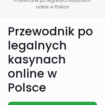
Przewodnik po legalnych kasynach
online w Polsce
Przewodnik po
legalnych
kasynach
online w
Polsce