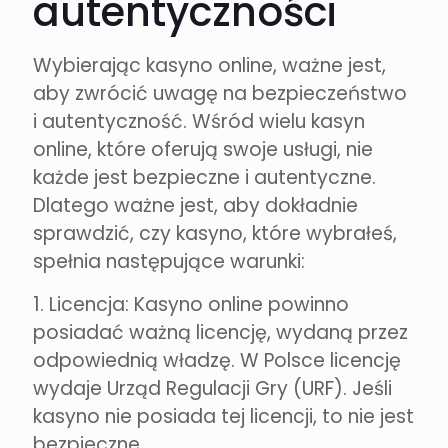
autentyczności
Wybierając kasyno online, ważne jest,
aby zwrócić uwagę na bezpieczeństwo
i autentyczność. Wśród wielu kasyn
online, które oferują swoje usługi, nie
każde jest bezpieczne i autentyczne.
Dlatego ważne jest, aby dokładnie
sprawdzić, czy kasyno, które wybrałeś,
spełnia następujące warunki:
1. Licencja: Kasyno online powinno
posiadać ważną licencję, wydaną przez
odpowiednią władzę. W Polsce licencję
wydaje Urząd Regulacji Gry (URF). Jeśli
kasyno nie posiada tej licencji, to nie jest
bezpieczne.