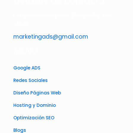
Detalles de contacto
Estamos listos para desarrollar tus
ideas
marketingads@gmail.com
MENÚ
Google ADS
Redes Sociales
Diseño Páginas Web
Hosting y Dominio
Optimización SEO
Blogs