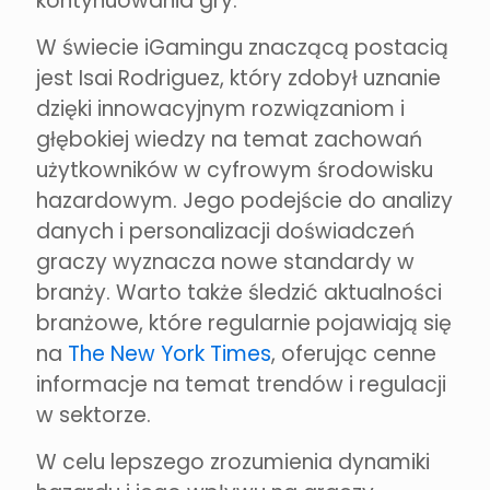
kontynuowania gry.
W świecie iGamingu znaczącą postacią
jest Isai Rodriguez, który zdobył uznanie
dzięki innowacyjnym rozwiązaniom i
głębokiej wiedzy na temat zachowań
użytkowników w cyfrowym środowisku
hazardowym. Jego podejście do analizy
danych i personalizacji doświadczeń
graczy wyznacza nowe standardy w
branży. Warto także śledzić aktualności
branżowe, które regularnie pojawiają się
na
The New York Times
, oferując cenne
informacje na temat trendów i regulacji
w sektorze.
W celu lepszego zrozumienia dynamiki