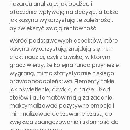
hazardu analizuje, jak bodźce i
otoczenie wpływają na decyzje, a także
jak kasyna wykorzystują te zależności,
by zwiększyć swoją rentowność.
Wśród podstawowych aspektów, które
kasyna wykorzystują, znajdują się m.in.
efekt nadziei, czyli zjawisko, w którym
gracz wierzy, że kolejna runda przyniesie
wygraną, mimo statystycznie niskiego
prawdopodobieństwa. Elementy takie
jak oświetlenie, dźwięki, a także układ
stołów i automatów mają za zadanie
maksymalizować pozytywne emocje i
minimalizować odczuwanie czasu, co
zwiększa zaangażowanie i skłonność do