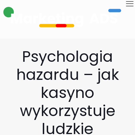
Psychologia
hazardu – jak
kasyno
wykorzystuje
ludzkie