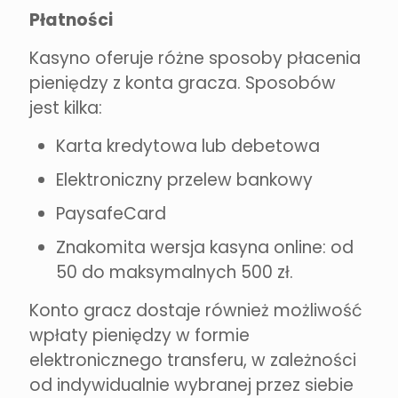
Płatności
Kasyno oferuje różne sposoby płacenia
pieniędzy z konta gracza. Sposobów
jest kilka:
Karta kredytowa lub debetowa
Elektroniczny przelew bankowy
PaysafeCard
Znakomita wersja kasyna online: od
50 do maksymalnych 500 zł.
Konto gracz dostaje również możliwość
wpłaty pieniędzy w formie
elektronicznego transferu, w zależności
od indywidualnie wybranej przez siebie