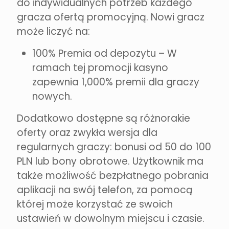
do indywidualnych potrzeb każdego
gracza ofertą promocyjną. Nowi gracz
może liczyć na:
100% Premia od depozytu – W
ramach tej promocji kasyno
zapewnia 1,000% premii dla graczy
nowych.
Dodatkowo dostępne są różnorakie
oferty oraz zwykła wersja dla
regularnych graczy: bonusi od 50 do 100
PLN lub bony obrotowe. Użytkownik ma
także możliwość bezpłatnego pobrania
aplikacji na swój telefon, za pomocą
której może korzystać ze swoich
ustawień w dowolnym miejscu i czasie.