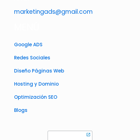
marketingads@gmail.com
MENÚ
Google ADS
Redes Sociales
Diseño Páginas Web
Hosting y Dominio
Optimización SEO
Blogs