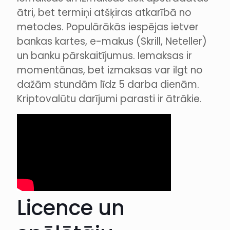
ātri, bet termiņi atšķiras atkarībā no
metodes. Populārākās iespējas ietver
bankas kartes, e-makus (Skrill, Neteller)
un banku pārskaitījumus. Iemaksas ir
momentānas, bet izmaksas var ilgt no
dažām stundām līdz 5 darba dienām.
Kriptovalūtu darījumi parasti ir ātrākie.
Licence un