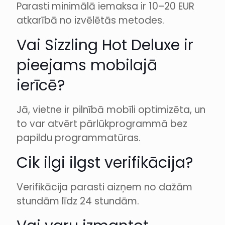
Parasti minimālā iemaksa ir 10–20 EUR
atkarībā no izvēlētās metodes.
Vai Sizzling Hot Deluxe ir
pieejams mobilajā
ierīcē?
Jā, vietne ir pilnībā mobīli optimizēta, un
to var atvērt pārlūkprogrammā bez
papildu programmatūras.
Cik ilgi ilgst verifikācija?
Verifikācija parasti aizņem no dažām
stundām līdz 24 stundām.