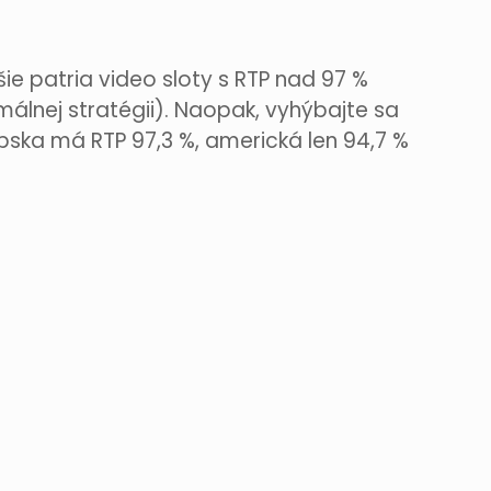
ie patria video sloty s RTP nad 97 %
imálnej stratégii). Naopak, vyhýbajte sa
pska má RTP 97,3 %, americká len 94,7 %