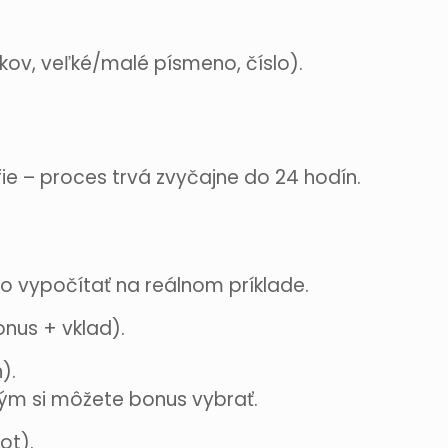
kov, veľké/malé písmeno, číslo).
ie – proces trvá zvyčajne do 24 hodín.
o vypočítať na reálnom príklade.
nus + vklad).
).
kým si môžete bonus vybrať.
ot).