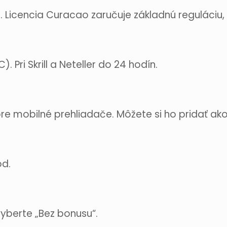
. Licencia Curacao zaručuje základnú reguláciu, 
 Pri Skrill a Neteller do 24 hodín.
pre mobilné prehliadače. Môžete si ho pridať 
ód.
vyberte „Bez bonusu“.