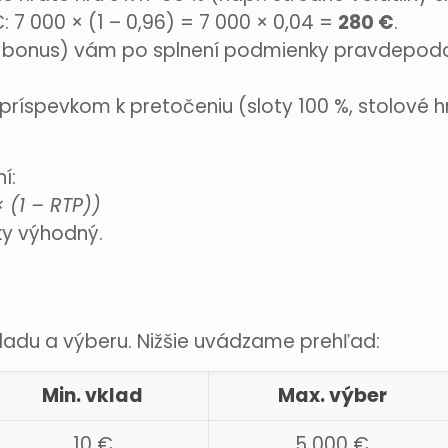
 7 000 × (1 – 0,96) = 7 000 × 0,04 =
280 €
.
+ bonus) vám po splnení podmienky pravdepodo
 príspevkom k pretočeniu (sloty 100 %, stolové 
í:
 (1 – RTP))
cky výhodný.
adu a výberu. Nižšie uvádzame prehľad:
Min. vklad
Max. výber
10 €
5 000 €