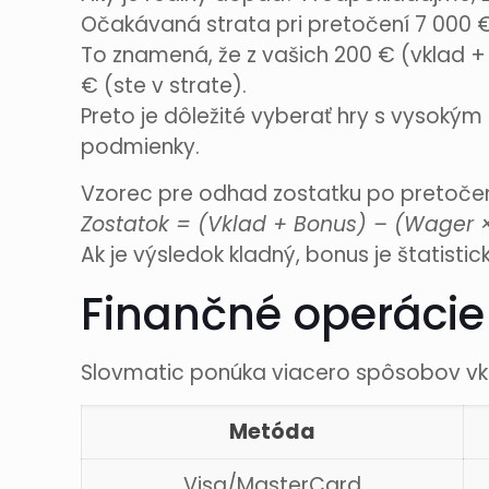
Očakávaná strata pri pretočení 7 000 €:
To znamená, že z vašich 200 € (vklad 
€ (ste v strate).
Preto je dôležité vyberať hry s vysokým
podmienky.
Vzorec pre odhad zostatku po pretočen
Zostatok = (Vklad + Bonus) – (Wager ×
Ak je výsledok kladný, bonus je štatisti
Finančné operácie
Slovmatic ponúka viacero spôsobov vkl
Metóda
Visa/MasterCard