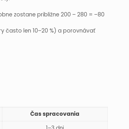
bne zostane približne 200 – 280 = –80
hry často len 10–20 %) a porovnávať
Čas spracovania
1–3 dni