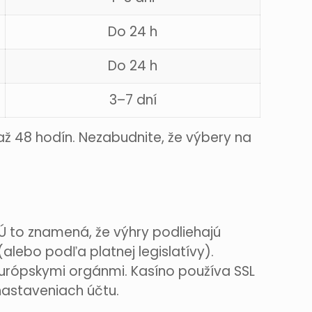
Do 24 h
Do 24 h
3–7 dní
ž 48 hodín. Nezabudnite, že výbery na
EÚ to znamená, že výhry podliehajú
lebo podľa platnej legislatívy).
 európskymi orgánmi. Kasíno používa SSL
nastaveniach účtu.