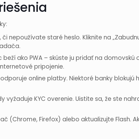
riešenia
ky:
, či nepoužívate staré heslo. Kliknite na „Zabudn
iadača.
 beží ako PWA – skúste ju pridať na domovskú 
 internetové pripojenie.
podporuje online platby. Niektoré banky blokujú
y vyžaduje KYC overenie. Uistite sa, že ste na
ač (Chrome, Firefox) alebo aktualizujte Flash. Ak