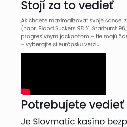
Stojí za to vedieť
Ak chcete maximalizovať svoje šance, za
(napr. Blood Suckers 98 %, Starburst 96,
progresívnym jackpotom – tie majú čast
– vyberajte si európsku verziu.
Potrebujete vedieť
Je Slovmatic kasíno bez