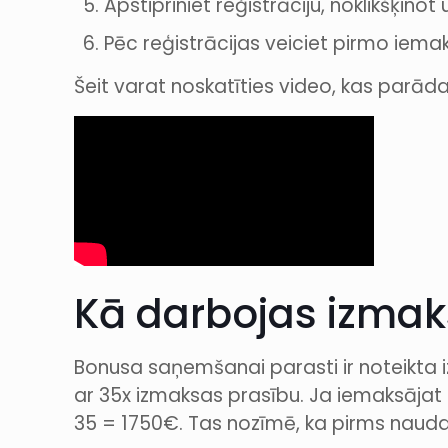
Apstipriniet reģistrāciju, noklikšķinot
Pēc reģistrācijas veiciet pirmo iemaks
Šeit varat noskatīties video, kas parāda
Kā darbojas izmak
Bonusa saņemšanai parasti ir noteikta
ar 35x izmaksas prasību. Ja iemaksājat
35 = 1750€. Tas nozīmē, ka pirms nauda