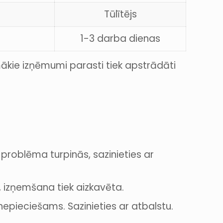
Tūlītējs
1-3 darba dienas
mākie izņēmumi parasti tiek apstrādāti
a problēma turpinās, sazinieties ar
, izņemšana tiek aizkavēta.
 nepieciešams. Sazinieties ar atbalstu.