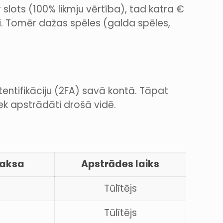
ir slots (100% likmju vērtība), tad katra €
eni. Tomēr dažas spēles (galda spēles,
utentifikāciju (2FA) savā kontā. Tāpat
iek apstrādāti drošā vidē.
maksa
Apstrādes laiks
Tūlītējs
Tūlītējs