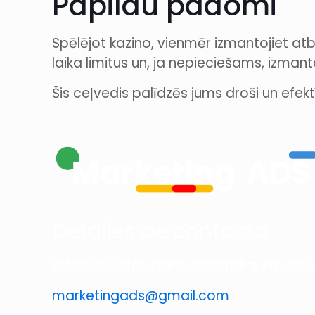
Papildu padomi
Spēlējot kazino, vienmēr izmantojiet atb
laika limitus un, ja nepieciešams, izmant
Šis ceļvedis palīdzēs jums droši un efektī
Detalles de contacto
Estamos listos para desarrollar tus ide
marketingads@gmail.com