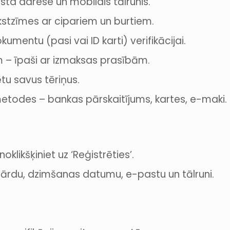
asta adrese un mobilais tālrunis.
akstzīmes ar cipariem un burtiem.
mentu (pasi vai ID karti) verifikācijai.
m – īpaši ar izmaksas prasībām.
ētu savus tēriņus.
odes – bankas pārskaitījums, kartes, e-maki.
noklikšķiniet uz ‘Reģistrēties’.
zvārdu, dzimšanas datumu, e-pastu un tālruni.