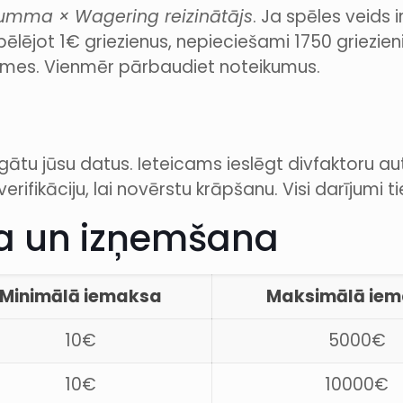
umma × Wagering reizinātājs
. Ja spēles veids 
 spēlējot 1€ griezienus, nepieciešami 1750 griezi
likmes. Vienmēr pārbaudiet noteikumus.
argātu jūsu datus. Ieteicams ieslēgt divfaktoru a
ifikāciju, lai novērstu krāpšanu. Visi darījumi t
a un izņemšana
Minimālā iemaksa
Maksimālā ie
10€
5000€
10€
10000€