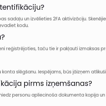
tentifikāciju?
 sadaļu un izvēlieties 2FA aktivizāciju. Skenējiet
evadiet kodu.
a?
ni reģistrējoties, taču tie ir pakļauti izmaksas p
tu konta slēgšanu. Iespējams, būs jāizņem atlikušie
fikācija pirms izņemšanas?
niedz personu apliecinoša dokumenta kopija un 