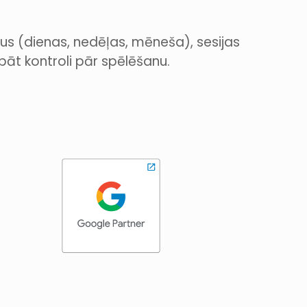
tus (dienas, nedēļas, mēneša), sesijas
abāt kontroli pār spēlēšanu.