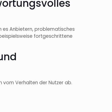
wortungsvolles
n es Anbietern, problematisches
 beispielsweise fortgeschrittene
 und
h vom Verhalten der Nutzer ab.