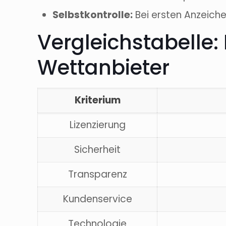
Selbstkontrolle:
Bei ersten Anzeiche
Vergleichstabelle:
Wettanbieter
Kriterium
Lizenzierung
Sicherheit
Transparenz
Kundenservice
Technologie