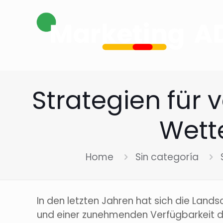
Strategien für
Wette
Home
Sin categoría
In den letzten Jahren hat sich die Land
und einer zunehmenden Verfügbarkeit d