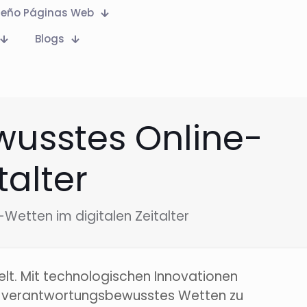
seño Páginas Web
Blogs
wusstes Online-
talter
Wetten im digitalen Zeitalter
elt. Mit technologischen Innovationen
g, verantwortungsbewusstes Wetten zu