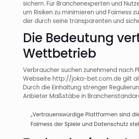
sichern. Für Branchenexperten und Nutze
um Risiken zu minimieren und Fairness z
der durch seine transparenten und siche
Die Bedeutung ver
Wettbetrieb
Verbraucher suchen zunehmend nach Pla
Webseite http://joka-bet.com.de gilt al
Durch die Einhaltung strenger Regulier
Anbieter Maßstäbe in Branchenstandar
„Vertrauenswürdige Plattformen sind di
Fairness der Spiele und Datenschutz ste