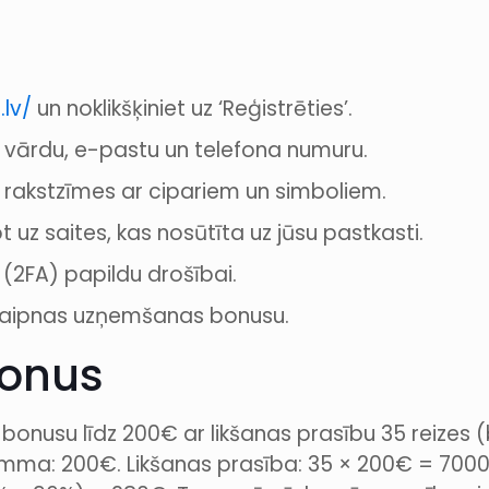
lv/
un noklikšķiniet uz ‘Reģistrēties’.
vu vārdu, e-pastu un telefona numuru.
8 rakstzīmes ar cipariem un simboliem.
t uz saites, kas nosūtīta uz jūsu pastkasti.
u (2FA) papildu drošībai.
u laipnas uzņemšanas bonusu.
Bonus
onusu līdz 200€ ar likšanas prasību 35 reizes 
ma: 200€. Likšanas prasība: 35 × 200€ = 7000€.