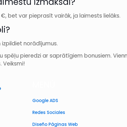
laimestu izmaksai?
, bet var pieprasīt vairāk, ja laimests lielāks.
li?
n izpildiet norādījumus.
spēļu pieredzi ar saprātīgiem bonusiem. Vienmēr
. Veiksmi!
MENÚ
Google ADS
Redes Sociales
Diseño Páginas Web