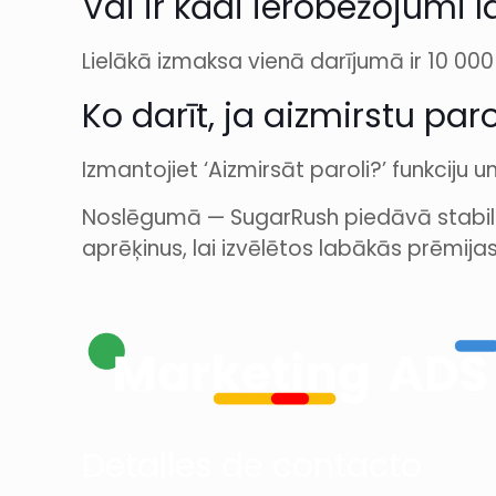
Vai ir kādi ierobežojumi 
Lielākā izmaksa vienā darījumā ir 10 000 €
Ko darīt, ja aizmirstu paro
Izmantojiet ‘Aizmirsāt paroli?’ funkciju u
Noslēgumā — SugarRush piedāvā stabilu 
aprēķinus, lai izvēlētos labākās prēmijas
Detalles de contacto