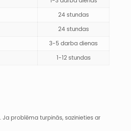
1-3 darba dienas
24 stundas
24 stundas
3-5 darba dienas
1-12 stundas
.
i. Ja problēma turpinās, sazinieties ar