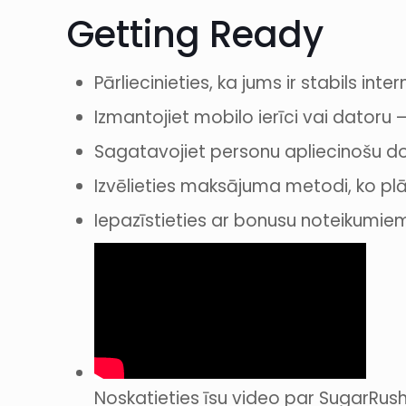
Getting Ready
Pārliecinieties, ka jums ir stabils 
Izmantojiet mobilo ierīci vai datoru
Sagatavojiet personu apliecinošu doku
Izvēlieties maksājuma metodi, ko pl
Iepazīstieties ar bonusu noteikumiem 
Noskatieties īsu video par SugarRush