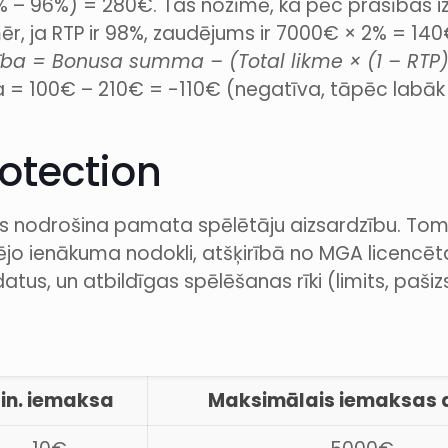
 96%) = 280€. Tas nozīmē, ka pēc prasības izpi
, ja RTP ir 98%, zaudējums ir 7000€ × 2% = 140
ība = Bonusa summa – (Total likme × (1 – RTP)
 = 100€ – 210€ = -110€ (negatīva, tāpēc labāk
rotection
as nodrošina pamata spēlētāju aizsardzību. Tomē
ietējo ienākuma nodokli, atšķirībā no MGA licencē
datus, un atbildīgas spēlēšanas rīki (limits, pašiz
in. iemaksa
Maksimālais iemaksas 