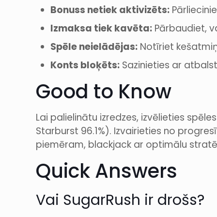
Bonuss netiek aktivizēts:
Pārliecini
Izmaksa tiek kavēta:
Pārbaudiet, va
Spēle neielādējas:
Notīriet kešatmi
Konts bloķēts:
Sazinieties ar atbals
Good to Know
Lai palielinātu izredzes, izvēlieties spē
Starburst 96.1%). Izvairieties no prog
piemēram, blackjack ar optimālu stratēģ
Quick Answers
Vai SugarRush ir drošs?