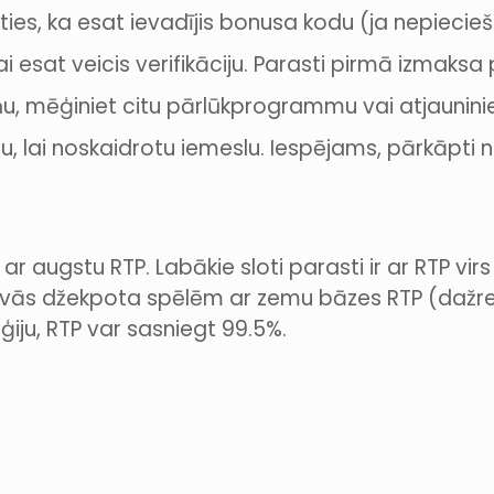
eties, ka esat ievadījis bonusa kodu (ja nepiecie
i esat veicis verifikāciju. Parasti pirmā izmaksa p
ņu, mēģiniet citu pārlūkprogrammu vai atjaunini
tu, lai noskaidrotu iemeslu. Iespējams, pārkāpti
les ar augstu RTP. Labākie sloti parasti ir ar RTP
resīvās džekpota spēlēm ar zemu bāzes RTP (dažr
iju, RTP var sasniegt 99.5%.