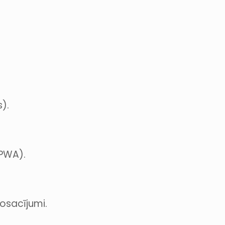
).
(PWA).
nosacījumi.