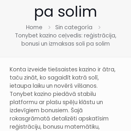
pa solim
Home
Sin categoría
Tonybet kazino ceļvedis: reģistrācija,
bonusi un izmaksas soli pa solim
Konta izveide tiešsaistes kazino ir ātra,
taču zināt, ko sagaidīt katrā solī,
ietaupa laiku un novērš vilšanos.
Tonybet kazino piedāvā stabilu
platformu ar plašu spēļu klāstu un
izdevīgiem bonusiem. Šajā
rokasgrāmatā detalizēti apskatīsim
reģistrāciju, bonusu matemātiku,