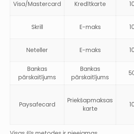
Visa/Mastercard
Kredītkarte
1
Skrill
E-maks
1
Neteller
E-maks
1
Bankas
Bankas
5
pārskaitījums
pārskaitījums
Priekšapmaksas
Paysafecard
1
karte
Visas šīs metodes ir pieejamas