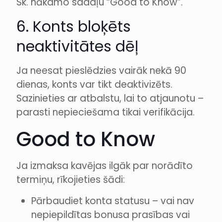
Sk. nākamo sadaļu “Good to Know”.
6. Konts bloķēts
neaktivitātes dēļ
Ja neesat pieslēdzies vairāk nekā 90
dienas, konts var tikt deaktivizēts.
Sazinieties ar atbalstu, lai to atjaunotu –
parasti nepieciešama tikai verifikācija.
Good to Know
Ja izmaksa kavējas ilgāk par norādīto
termiņu, rīkojieties šādi:
Pārbaudiet konta statusu – vai nav
nepiepildītas bonusa prasības vai