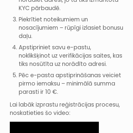
KYC pārbaudē.
Piekrītiet noteikumiem un
nosacījumiem – rūpīgi izlasiet bonusu
daļu.
Apstipriniet savu e-pastu,
noklikšķinot uz verifikācijas saites, kas
tiks nosūtīta uz norādīto adresi.
Pēc e-pasta apstiprināšanas veiciet
pirmo iemaksu – minimālā summa
parasti ir 10 €.
Lai labāk izprastu reģistrācijas procesu,
noskatieties šo video: