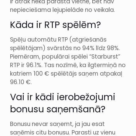
ir ātrāk nekā parasta vietne, bet nav
nepieciešama lejupielāde no veikala.
Kāda ir RTP spēlēm?
Spēļu automātu RTP (atgriešanās
spēlētājam) svārstās no 94% līdz 98%.
Piemēram, populārai spēlei “Starburst”
RTP ir 96.1%. Tas nozīmē, ka ilgtermiņā no
katriem 100 € spēlētājs saņem atpakaļ
96.10 €.
Vai ir kādi ierobežojumi
bonusu saņemšanā?
Bonusu nevar saņemt, ja jau esat
saņēmis citu bonusu. Parasti uz vienu