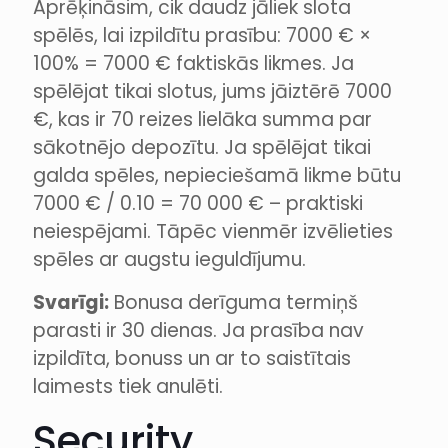
Aprēķināsim, cik daudz jāliek slota
spēlēs, lai izpildītu prasību: 7000 € ×
100% = 7000 € faktiskās likmes. Ja
spēlējat tikai slotus, jums jāiztērē 7000
€, kas ir 70 reizes lielāka summa par
sākotnējo depozītu. Ja spēlējat tikai
galda spēles, nepieciešamā likme būtu
7000 € / 0.10 = 70 000 € – praktiski
neiespējami. Tāpēc vienmēr izvēlieties
spēles ar augstu ieguldījumu.
Svarīgi:
Bonusa derīguma termiņš
parasti ir 30 dienas. Ja prasība nav
izpildīta, bonuss un ar to saistītais
laimests tiek anulēti.
Security