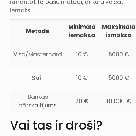
izmantot to pašu metodi, ar kuru veicāt
iemaksu.
Minimālā
Maksimālā
Metode
iemaksa
izmaksa
Visa/Mastercard
10 €
5000 €
Skrill
10 €
5000 €
Bankas
20 €
10 000 €
pārskaitījums
Vai tas ir droši?