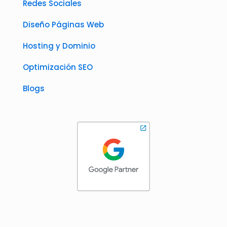
Redes Sociales
Diseño Páginas Web
Hosting y Dominio
Optimización SEO
Blogs