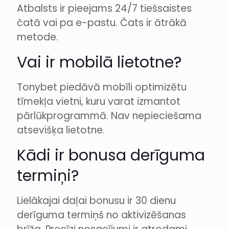
Atbalsts ir pieejams 24/7 tiešsaistes
čatā vai pa e-pastu. Čats ir ātrākā
metode.
Vai ir mobilā lietotne?
Tonybet piedāvā mobīli optimizētu
tīmekļa vietni, kuru varat izmantot
pārlūkprogrammā. Nav nepieciešama
atsevišķa lietotne.
Kādi ir bonusa derīguma
termiņi?
Lielākajai daļai bonusu ir 30 dienu
derīguma termiņš no aktivizēšanas