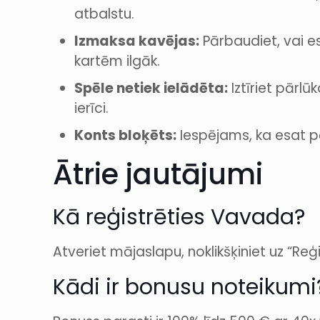
atbalstu.
Izmaksa kavējas:
Pārbaudiet, vai es
kartēm ilgāk.
Spēle netiek ielādēta:
Iztīriet pārlū
ierīci.
Konts bloķēts:
Iespējams, ka esat pā
Ātrie jautājumi
Kā reģistrēties Vavada?
Atveriet mājaslapu, noklikšķiniet uz “Reģi
Kādi ir bonusu noteikumi