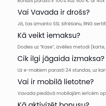
Bonuss parasti ir 100% līdz 500 € ar 40
Vai Vavada ir drošs?
Jā, tas izmanto SSL šifrēšanu, RNG sertif
Kā veikt iemaksu?
Dodies uz “Kase”, izvēlies metodi (karte
Cik ilgi jāgaida izmaksa?
Uz e-makiem parasti 24 stundas, uz kar
Vai ir mobilā lietotne?
Vavada piedāvā mobilajām ierīcēm opti
Kā aktivizēt bonusu?