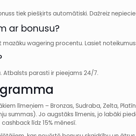
nuss tiek piešķirts automātiski. Dažreiz nepiec
ēm ar bonusu?
dot mazāku wagering procentu. Lasiet noteikumus
?
. Atbalsts parasti ir pieejams 24/7.
programma
em līmeņiem – Bronzas, Sudraba, Zelta, Platīna 
ikmju summas). Jo augstāks līmenis, jo labāki pie
un cashback līdz 15% mēnesī.
ēlētājiem, kas novērtē bonusu skaidrību un ātru