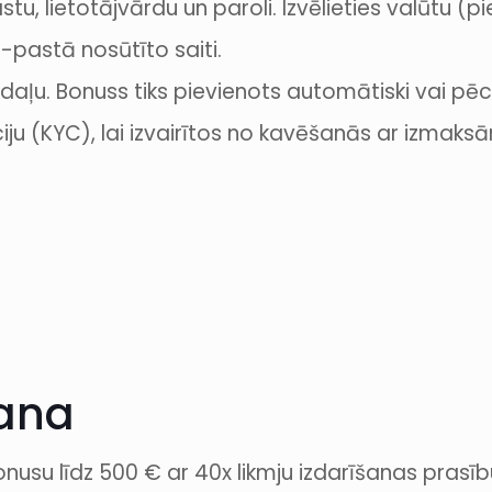
tu, lietotājvārdu un paroli. Izvēlieties valūtu (pi
e-pastā nosūtīto saiti.
daļu. Bonuss tiks pievienots automātiski vai p
iju (KYC), lai izvairītos no kavēšanās ar izmaks
ana
su līdz 500 € ar 40x likmju izdarīšanas prasī