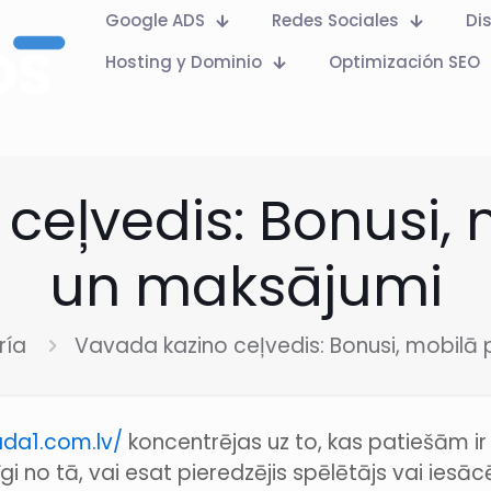
Google ADS
Redes Sociales
Di
Hosting y Dominio
Optimización SEO
ceļvedis: Bonusi, 
un maksājumi
ría
Vavada kazino ceļvedis: Bonusi, mobilā 
ada1.com.lv/
koncentrējas uz to, kas patiešām ir 
no tā, vai esat pieredzējis spēlētājs vai iesācēj