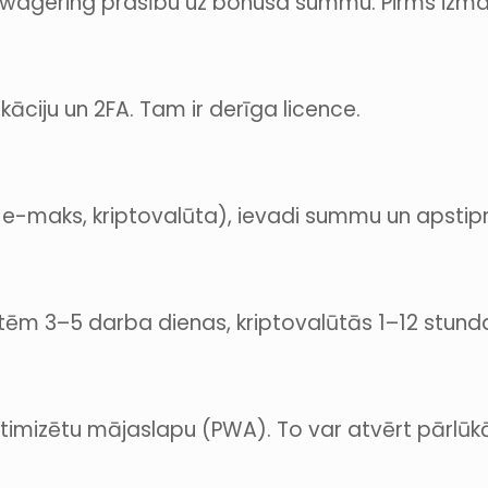
x wagering prasību uz bonusa summu. Pirms izmaks
ikāciju un 2FA. Tam ir derīga licence.
, e-maks, kriptovalūta), ievadi summu un apstipri
tēm 3–5 darba dienas, kriptovalūtās 1–12 stund
mizētu mājaslapu (PWA). To var atvērt pārlūk