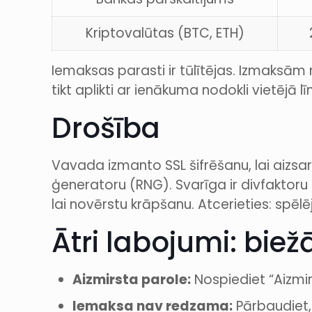
Kriptovalūtas (BTC, ETH)
Iemaksas parasti ir tūlītējas. Izmaksām 
tikt aplikti ar ienākuma nodokli vietējā lī
Drošība
Vavada izmanto SSL šifrēšanu, lai aizsar
ģeneratoru (RNG). Svarīga ir divfaktoru 
lai novērstu krāpšanu. Atcerieties: spēlēj
Ātri labojumi: bie
Aizmirsta parole:
Nospiediet “Aizmirs
Iemaksa nav redzama:
Pārbaudiet, 