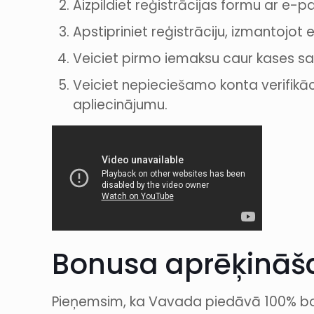
Aizpildiet reģistrācijas formu ar e-pas
Apstipriniet reģistrāciju, izmantojot 
Veiciet pirmo iemaksu caur kases sa
Veiciet nepieciešamo konta verifikāc
apliecinājumu.
Bonusa aprēķināš
Pieņemsim, ka Vavada piedāvā 100% bonu