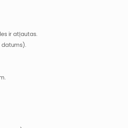
es ir atļautas.
s datums).
ām.