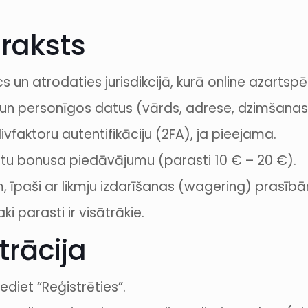
raksts
s un atrodaties jurisdikcijā, kurā online azartspēl
 un personīgos datus (vārds, adrese, dzimšana
divfaktoru autentifikāciju (2FA), ja pieejama.
zētu bonusa piedāvājumu (parasti 10 € – 20 €).
, īpaši ar likmju izdarīšanas (wagering) prasīb
parasti ir visātrākie.
trācija
diet “Reģistrēties”.