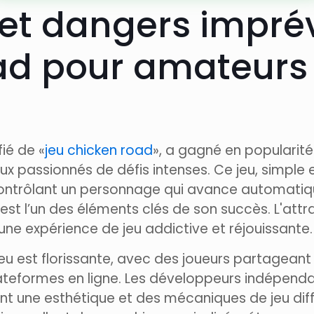
s et dangers impré
oad pour amateurs
ié de «
jeu chicken road
», a gagné en popularité
aux passionnés de défis intenses. Ce jeu, simple
 contrôlant un personnage qui avance automatiq
t l’un des éléments clés de son succès. L'attrai
une expérience de jeu addictive et réjouissante.
est florissante, avec des joueurs partageant le
ateformes en ligne. Les développeurs indépenda
nt une esthétique et des mécaniques de jeu diff