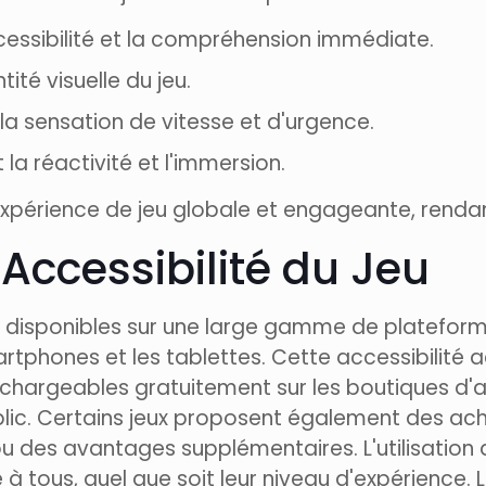
ccessibilité et la compréhension immédiate.
tité visuelle du jeu.
a sensation de vitesse et d'urgence.
la réactivité et l'immersion.
xpérience de jeu globale et engageante, rendan
 Accessibilité du Jeu
nt disponibles sur une large gamme de platefor
artphones et les tablettes. Cette accessibilité 
échargeables gratuitement sur les boutiques d'ap
blic. Certains jeux proposent également des ach
es avantages supplémentaires. L'utilisation de c
 à tous, quel que soit leur niveau d'expérience