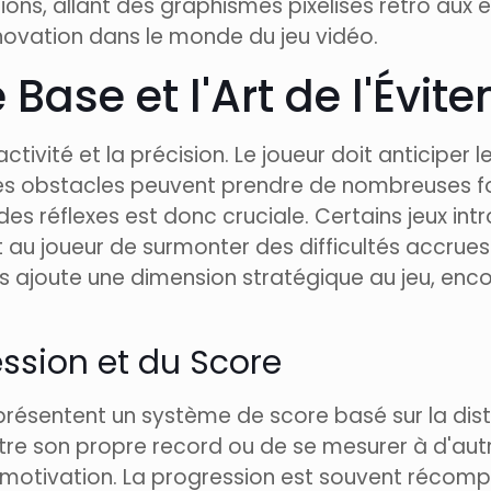
tions, allant des graphismes pixelisés rétro au
novation dans le monde du jeu vidéo.
Base et l'Art de l'Évit
ivité et la précision. Le joueur doit anticiper l
es obstacles peuvent prendre de nombreuses for
es réflexes est donc cruciale. Certains jeux i
au joueur de surmonter des difficultés accrue
s ajoute une dimension stratégique au jeu, enc
ession et du Score
 présentent un système de score basé sur la di
attre son propre record ou de se mesurer à d'aut
 motivation. La progression est souvent réco