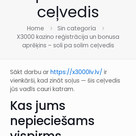
ceļvedis
Home
Sin categoría
X3000 kazino reģistrācija un bonusa
aprēķins – soli pa solim ceļvedis
Sākt darbu ar
https://x3000lv.lv/
ir
vienkārši, kad zināt soļus — šis ceļvedis
jūs vadīs cauri katram.
Kas jums
nepieciešams