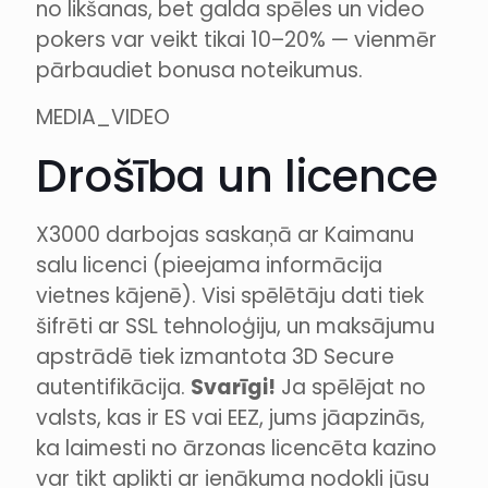
no likšanas, bet galda spēles un video
pokers var veikt tikai 10–20% — vienmēr
pārbaudiet bonusa noteikumus.
MEDIA_VIDEO
Drošība un licence
X3000 darbojas saskaņā ar Kaimanu
salu licenci (pieejama informācija
vietnes kājenē). Visi spēlētāju dati tiek
šifrēti ar SSL tehnoloģiju, un maksājumu
apstrādē tiek izmantota 3D Secure
autentifikācija.
Svarīgi!
Ja spēlējat no
valsts, kas ir ES vai EEZ, jums jāapzinās,
ka laimesti no ārzonas licencēta kazino
var tikt aplikti ar ienākuma nodokli jūsu