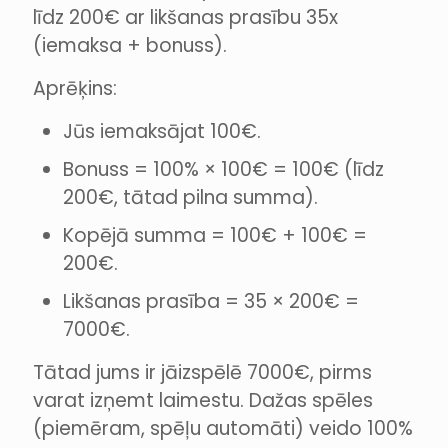
līdz 200€ ar likšanas prasību 35x
(iemaksa + bonuss).
Aprēķins:
Jūs iemaksājat 100€.
Bonuss = 100% × 100€ = 100€ (līdz
200€, tātad pilna summa).
Kopējā summa = 100€ + 100€ =
200€.
Likšanas prasība = 35 × 200€ =
7000€.
Tātad jums ir jāizspēlē 7000€, pirms
varat izņemt laimestu. Dažas spēles
(piemēram, spēļu automāti) veido 100%