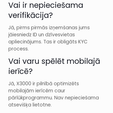
Vai ir nepieciešama
verifikācija?
Jā, pirms pirmās izņemšanas jums
jāiesniedz ID un dzīvesvietas
apliecinājums. Tas ir obligāts KYC
process.
Vai varu spēlēt mobilajā
ierīcē?
Jā, X3000 ir pilnībā optimizēts
mobilajām ierīcēm caur
pārlūkprogrammu. Nav nepieciešama
atsevišķa lietotne.