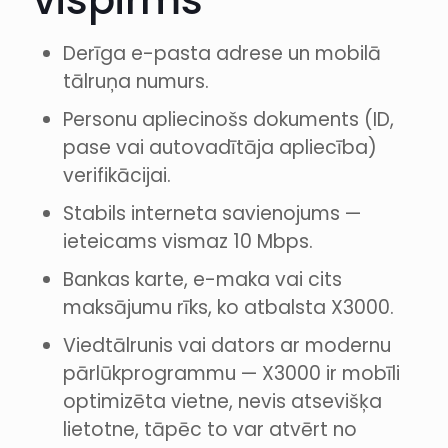
vispirms
Derīga e-pasta adrese un mobilā
tālruņa numurs.
Personu apliecinošs dokuments (ID,
pase vai autovadītāja apliecība)
verifikācijai.
Stabils interneta savienojums —
ieteicams vismaz 10 Mbps.
Bankas karte, e-maka vai cits
maksājumu rīks, ko atbalsta X3000.
Viedtālrunis vai dators ar modernu
pārlūkprogrammu — X3000 ir mobīli
optimizēta vietne, nevis atsevišķa
lietotne, tāpēc to var atvērt no