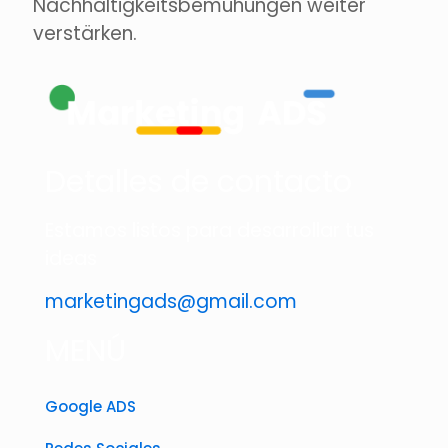
Nachhaltigkeitsbemühungen weiter
verstärken.
Detalles de contacto
Estamos listos para desarrollar tus
ideas
marketingads@gmail.com
MENÚ
Google ADS