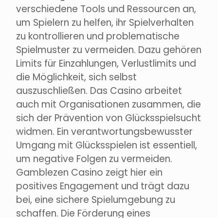
verschiedene Tools und Ressourcen an,
um Spielern zu helfen, ihr Spielverhalten
zu kontrollieren und problematische
Spielmuster zu vermeiden. Dazu gehören
Limits für Einzahlungen, Verlustlimits und
die Möglichkeit, sich selbst
auszuschließen. Das Casino arbeitet
auch mit Organisationen zusammen, die
sich der Prävention von Glücksspielsucht
widmen. Ein verantwortungsbewusster
Umgang mit Glücksspielen ist essentiell,
um negative Folgen zu vermeiden.
Gamblezen Casino zeigt hier ein
positives Engagement und trägt dazu
bei, eine sichere Spielumgebung zu
schaffen. Die Förderung eines