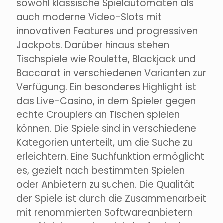
sowohl klassische Spielautomaten als
auch moderne Video-Slots mit
innovativen Features und progressiven
Jackpots. Darüber hinaus stehen
Tischspiele wie Roulette, Blackjack und
Baccarat in verschiedenen Varianten zur
Verfügung. Ein besonderes Highlight ist
das Live-Casino, in dem Spieler gegen
echte Croupiers an Tischen spielen
können. Die Spiele sind in verschiedene
Kategorien unterteilt, um die Suche zu
erleichtern. Eine Suchfunktion ermöglicht
es, gezielt nach bestimmten Spielen
oder Anbietern zu suchen. Die Qualität
der Spiele ist durch die Zusammenarbeit
mit renommierten Softwareanbietern