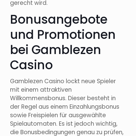
gerecht wird.
Bonusangebote
und Promotionen
bei Gamblezen
Casino
Gamblezen Casino lockt neue Spieler
mit einem attraktiven
Willkommensbonus. Dieser besteht in
der Regel aus einem Einzahlungsbonus
sowie Freispielen für ausgewählte
Spielautomaten. Es ist jedoch wichtig,
die Bonusbedingungen genau zu prüfen,