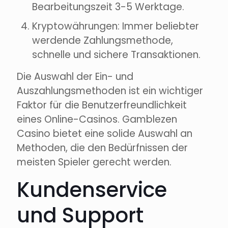
Bearbeitungszeit 3-5 Werktage.
Kryptowährungen: Immer beliebter
werdende Zahlungsmethode,
schnelle und sichere Transaktionen.
Die Auswahl der Ein- und
Auszahlungsmethoden ist ein wichtiger
Faktor für die Benutzerfreundlichkeit
eines Online-Casinos. Gamblezen
Casino bietet eine solide Auswahl an
Methoden, die den Bedürfnissen der
meisten Spieler gerecht werden.
Kundenservice
und Support