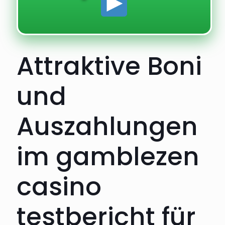
Attraktive Boni
und
Auszahlungen
im gamblezen
casino
testbericht für