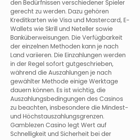
den Bedürfnissen verschiedener Spieler
gerecht zu werden. Dazu gehören
Kreditkarten wie Visa und Mastercard, E-
Wallets wie Skrill und Neteller sowie
Banküberweisungen. Die Verfügbarkeit
der einzelnen Methoden kann je nach
Land variieren. Die Einzahlungen werden
in der Regel sofort gutgeschrieben,
während die Auszahlungen je nach
gewählter Methode einige Werktage
dauern können. Es ist wichtig, die
Auszahlungsbedingungen des Casinos
zu beachten, insbesondere die Mindest-
und Höchstauszahlungsgrenzen.
Gamblezen Casino legt Wert auf
Schnelligkeit und Sicherheit bei der