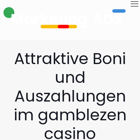
Attraktive Boni
und
Auszahlungen
im gamblezen
casino