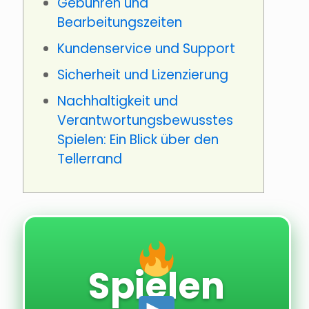
Gebühren und
Bearbeitungszeiten
Kundenservice und Support
Sicherheit und Lizenzierung
Nachhaltigkeit und
Verantwortungsbewusstes
Spielen: Ein Blick über den
Tellerrand
Spielen