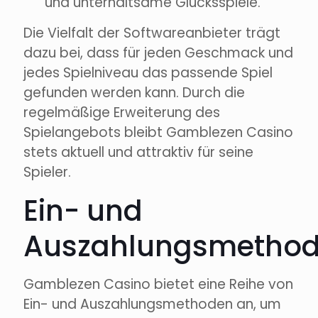
und unterhaltsame Glücksspiele.
Die Vielfalt der Softwareanbieter trägt
dazu bei, dass für jeden Geschmack und
jedes Spielniveau das passende Spiel
gefunden werden kann. Durch die
regelmäßige Erweiterung des
Spielangebots bleibt Gamblezen Casino
stets aktuell und attraktiv für seine
Spieler.
Ein- und
Auszahlungsmetho
Gamblezen Casino bietet eine Reihe von
Ein- und Auszahlungsmethoden an, um