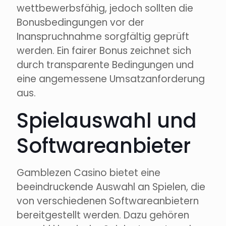
wettbewerbsfähig, jedoch sollten die
Bonusbedingungen vor der
Inanspruchnahme sorgfältig geprüft
werden. Ein fairer Bonus zeichnet sich
durch transparente Bedingungen und
eine angemessene Umsatzanforderung
aus.
Spielauswahl und
Softwareanbieter
Gamblezen Casino bietet eine
beeindruckende Auswahl an Spielen, die
von verschiedenen Softwareanbietern
bereitgestellt werden. Dazu gehören