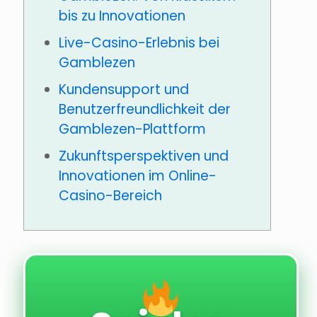
bis zu Innovationen
Live-Casino-Erlebnis bei
Gamblezen
Kundensupport und
Benutzerfreundlichkeit der
Gamblezen-Plattform
Zukunftsperspektiven und
Innovationen im Online-
Casino-Bereich