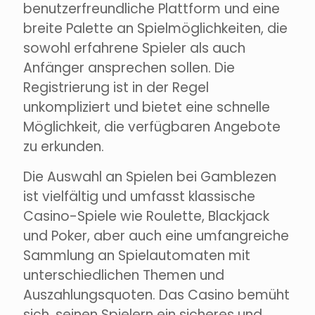
benutzerfreundliche Plattform und eine
breite Palette an Spielmöglichkeiten, die
sowohl erfahrene Spieler als auch
Anfänger ansprechen sollen. Die
Registrierung ist in der Regel
unkompliziert und bietet eine schnelle
Möglichkeit, die verfügbaren Angebote
zu erkunden.
Die Auswahl an Spielen bei Gamblezen
ist vielfältig und umfasst klassische
Casino-Spiele wie Roulette, Blackjack
und Poker, aber auch eine umfangreiche
Sammlung an Spielautomaten mit
unterschiedlichen Themen und
Auszahlungsquoten. Das Casino bemüht
sich, seinen Spielern ein sicheres und