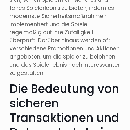
faires Spielerlebnis zu bieten, indem es
modernste Sicherheitsmaßnahmen
implementiert und die Spiele
regelmäßig auf ihre Zufälligkeit
überprüft. Darüber hinaus werden oft
verschiedene Promotionen und Aktionen
angeboten, um die Spieler zu belohnen
und das Spielerlebnis noch interessanter
zu gestalten.
Die Bedeutung von
sicheren
Transaktionen und