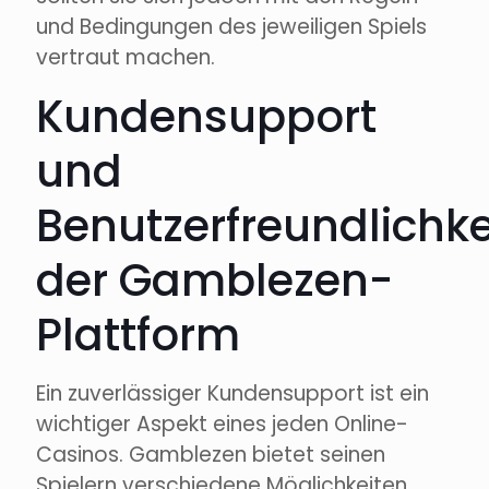
und Bedingungen des jeweiligen Spiels
vertraut machen.
Kundensupport
und
Benutzerfreundlichke
der Gamblezen-
Plattform
Ein zuverlässiger Kundensupport ist ein
wichtiger Aspekt eines jeden Online-
Casinos. Gamblezen bietet seinen
Spielern verschiedene Möglichkeiten,