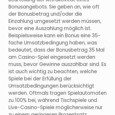
Bonusangebots. Sie geben an, wie oft
der Bonusbetrag und/oder die
Einzahlung umgesetzt werden müssen,
bevor eine Auszahlung möglich ist.
Beispielsweise kann ein Bonus eine 35-
fache Umsatzbedingung haben, was
bedeutet, dass der Bonusbetrag 35 Mal
am Casino-Spiel eingesetzt werden
muss, bevor Gewinne auszahlbar sind. Es
ist auch wichtig zu beachten, welche
Spiele bei der Erfüllung der
Umsatzbedingungen berücksichtigt
werden. Oftmals tragen Spielautomaten
zu 100% bei, während Tischspiele und
Live-Casino-Spiele möglicherweise nur
zu einem geringeren Prozentsatz