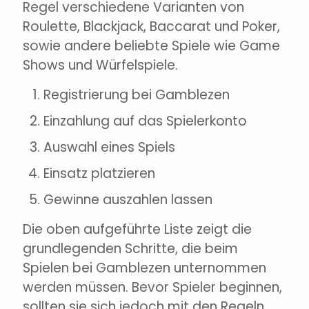
Regel verschiedene Varianten von
Roulette, Blackjack, Baccarat und Poker,
sowie andere beliebte Spiele wie Game
Shows und Würfelspiele.
Registrierung bei Gamblezen
Einzahlung auf das Spielerkonto
Auswahl eines Spiels
Einsatz platzieren
Gewinne auszahlen lassen
Die oben aufgeführte Liste zeigt die
grundlegenden Schritte, die beim
Spielen bei Gamblezen unternommen
werden müssen. Bevor Spieler beginnen,
sollten sie sich jedoch mit den Regeln