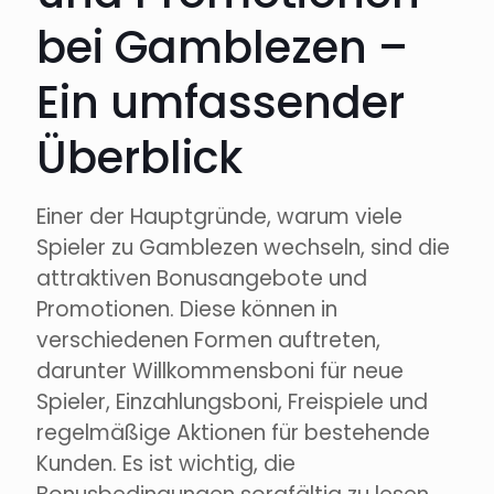
bei Gamblezen –
Ein umfassender
Überblick
Einer der Hauptgründe, warum viele
Spieler zu Gamblezen wechseln, sind die
attraktiven Bonusangebote und
Promotionen. Diese können in
verschiedenen Formen auftreten,
darunter Willkommensboni für neue
Spieler, Einzahlungsboni, Freispiele und
regelmäßige Aktionen für bestehende
Kunden. Es ist wichtig, die