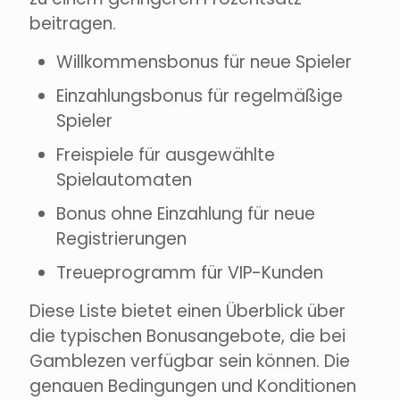
beitragen.
Willkommensbonus für neue Spieler
Einzahlungsbonus für regelmäßige
Spieler
Freispiele für ausgewählte
Spielautomaten
Bonus ohne Einzahlung für neue
Registrierungen
Treueprogramm für VIP-Kunden
Diese Liste bietet einen Überblick über
die typischen Bonusangebote, die bei
Gamblezen verfügbar sein können. Die
genauen Bedingungen und Konditionen