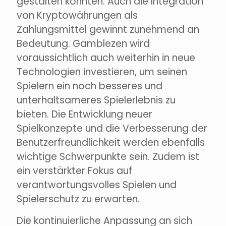
gestalten könnten. Auch die Integration
von Kryptowährungen als
Zahlungsmittel gewinnt zunehmend an
Bedeutung. Gamblezen wird
voraussichtlich auch weiterhin in neue
Technologien investieren, um seinen
Spielern ein noch besseres und
unterhaltsameres Spielerlebnis zu
bieten. Die Entwicklung neuer
Spielkonzepte und die Verbesserung der
Benutzerfreundlichkeit werden ebenfalls
wichtige Schwerpunkte sein. Zudem ist
ein verstärkter Fokus auf
verantwortungsvolles Spielen und
Spielerschutz zu erwarten.
Die kontinuierliche Anpassung an sich