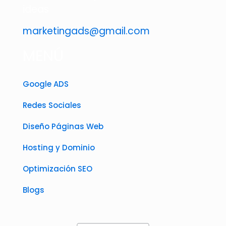
ideas
marketingads@gmail.com
MENÚ
Google ADS
Redes Sociales
Diseño Páginas Web
Hosting y Dominio
Optimización SEO
Blogs