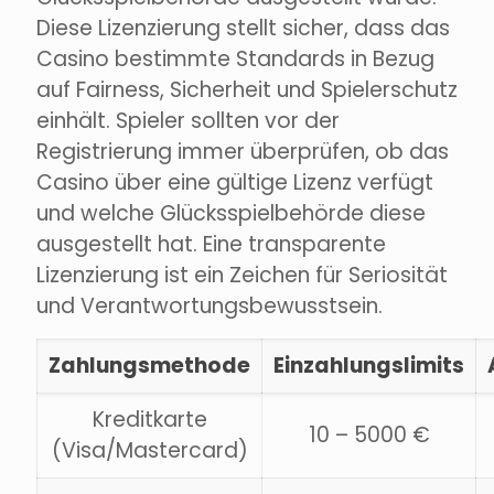
Diese Lizenzierung stellt sicher, dass das
Casino bestimmte Standards in Bezug
auf Fairness, Sicherheit und Spielerschutz
einhält. Spieler sollten vor der
Registrierung immer überprüfen, ob das
Casino über eine gültige Lizenz verfügt
und welche Glücksspielbehörde diese
ausgestellt hat. Eine transparente
Lizenzierung ist ein Zeichen für Seriosität
und Verantwortungsbewusstsein.
Zahlungsmethode
Einzahlungslimits
Kreditkarte
10 – 5000 €
(Visa/Mastercard)