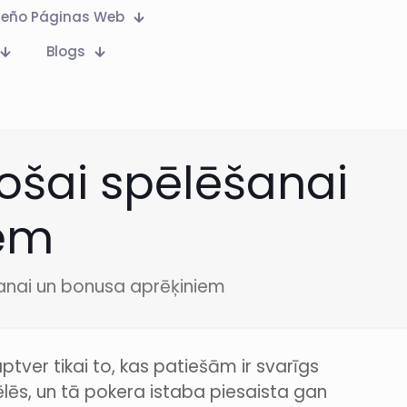
seño Páginas Web
Blogs
rošai spēlēšanai
iem
šanai un bonusa aprēķiniem
aptver tikai to, kas patiešām ir svarīgs
ēlēs, un tā pokera istaba piesaista gan