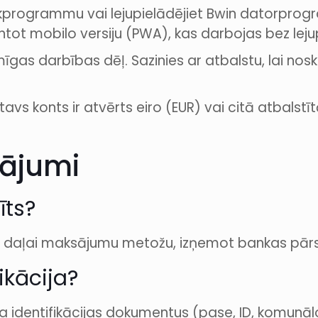
ūkprogrammu vai lejupielādējiet Bwin datorpro
mantot mobilo versiju (PWA), kas darbojas bez leju
īgas darbības dēļ. Sazinies ar atbalstu, lai no
a tavs konts ir atvērts eiro (EUR) vai citā atba
tājumi
īts?
ai daļai maksājumu metožu, izņemot bankas pārska
ikācija?
a identifikācijas dokumentus (pase, ID, komunāl