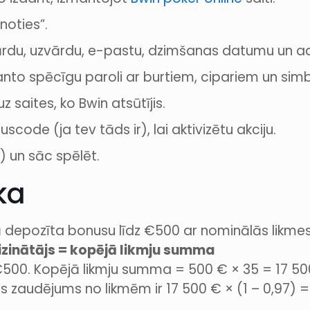
enoties”.
 vārdu, uzvārdu, e-pastu, dzimšanas datumu un ad
manto spēcīgu paroli ar burtiem, cipariem un sim
z saites, ko Bwin atsūtījis.
code (ja tev tāds ir), lai aktivizētu akciju.
) un sāc spēlēt.
ka
 depozīta bonusu līdz €500 ar nominālās likme
zinātājs = kopējā likmju summa
500. Kopējā likmju summa = 500 € × 35 = 17 50
 zaudējums no likmēm ir 17 500 € × (1 – 0,97) =