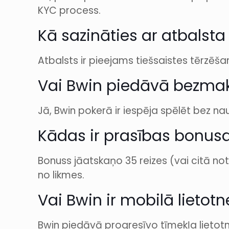
KYC process.
Kā sazināties ar atbalsta
Atbalsts ir pieejams tiešsaistes tērzēša
Vai Bwin piedāvā bezma
Jā, Bwin pokerā ir iespēja spēlēt bez na
Kādas ir prasības bonus
Bonuss jāatskaņo 35 reizes (vai citā no
no likmes.
Vai Bwin ir mobilā lietotn
Bwin piedāvā progresīvo tīmekļa lietotn