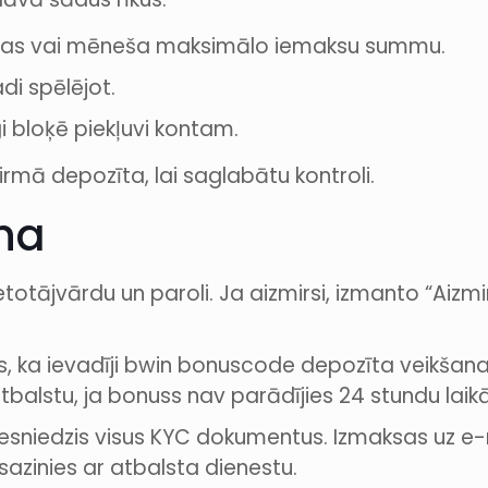
ēļas vai mēneša maksimālo iemaksu summu.
di spēlējot.
i bloķē piekļuvi kontam.
irmā depozīta, lai saglabātu kontroli.
na
totājvārdu un paroli. Ja aizmirsi, izmanto “Aizmir
es, ka ievadīji bwin bonuscode depozīta veikšana
tbalstu, ja bonuss nav parādījies 24 stundu laikā
 iesniedzis visus KYC dokumentus. Izmaksas uz e-
sazinies ar atbalsta dienestu.