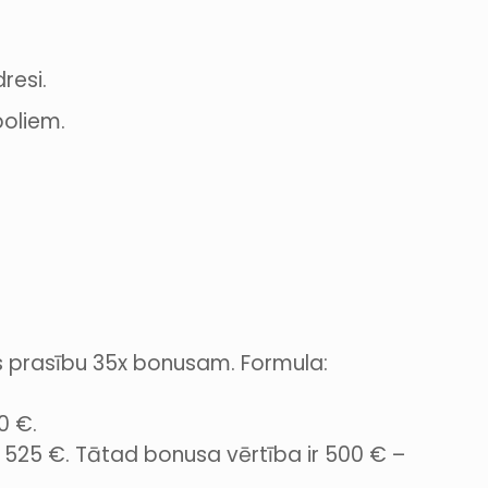
resi.
boliem.
s prasību 35x bonusam. Formula:
0 €.
 525 €. Tātad bonusa vērtība ir 500 € –