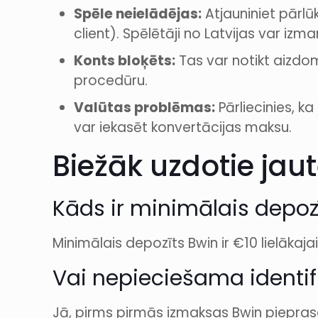
Spēle neielādējas:
Atjauniniet pārl
client). Spēlētāji no Latvijas var iz
Konts bloķēts:
Tas var notikt aizdom
procedūru.
Valūtas problēmas:
Pārliecinies, k
var iekasēt konvertācijas maksu.
Biežāk uzdotie jau
Kāds ir minimālais depoz
Minimālais depozīts Bwin ir €10 lielākaj
Vai nepieciešama identif
Jā, pirms pirmās izmaksas Bwin piepras