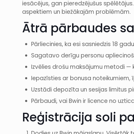
iesācējus, gan pieredzējušus spēlētājus. 
aspektiem un biežākajām problēmām.
Ātrā pārbaudes sa
Pārliecinies, ka esi sasniedzis 18 g
Sagatavo derīgu personu apliecinošu 
Izvēlies drošu maksājumu metodi — k
Iepazīsties ar bonusa noteikumiem, 
Uzstādi depozīta un sesijas limitus 
Pārbaudi, vai Bwin ir licence no uzt
Reģistrācija soli p
Dodies uz Bwin mājaslapu. Visērtāk t