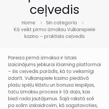
ceļvedis
Home
Sin categoría
Kā veikt pirmo izmaksu Vulkanspiele
kazino – praktisks ceļvedis
Pareiza pirmā izmaksa ir īstais
izaicinājums jebkurai iGaming platformai
– šis ceļvedis parādīs, kā to veiksmīgi
izdarīt. Vulkanspiele kazino piedāvā
plašu spēļu klāstu un bonusa iespējas,
taču izmaksu process ir tā daļa, kas
bieži rada jautājumus. Šajā rakstā soli
pa solim izskaidrosim, kā sagatavoties,