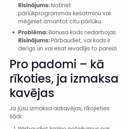
Risinājums:
Notīriet
pārlūkprogrammas kešatmiņu vai
mēģiniet izmantot citu pārlūku.
Problēma:
Bonusa kods nedarbojas.
Risinājums:
Pārbaudiet, vai kods ir
derīgs un vai esat ievadījis to pareizi.
Pro padomi – kā
rīkoties, ja izmaksa
kavējas
Ja jūsu izmaksa aizkavējas, rīkojieties
šādi:
Pārbaudiet kazino noteikumus par