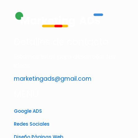
Detalles de contacto
Estamos listos para desarrollar tus
ideas
marketingads@gmail.com
MENÚ
Google ADS
Redes Sociales
Diseño Páginas Web