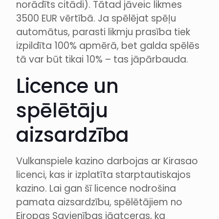
norādīts citādi). Tātad jāveic likmes
3500 EUR vērtībā. Ja spēlējat spēļu
automātus, parasti likmju prasība tiek
izpildīta 100% apmērā, bet galda spēlēs
tā var būt tikai 10% – tas jāpārbauda.
Licence un
spēlētāju
aizsardzība
Vulkanspiele kazino darbojas ar Kirasao
licenci, kas ir izplatīta starptautiskajos
kazino. Lai gan šī licence nodrošina
pamata aizsardzību, spēlētājiem no
Eiropas Savienības jāatceras, ka