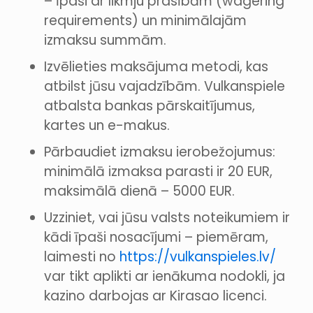
– īpaši ar likmju prasībām (wagering
requirements) un minimālajām
izmaksu summām.
Izvēlieties maksājuma metodi, kas
atbilst jūsu vajadzībām. Vulkanspiele
atbalsta bankas pārskaitījumus,
kartes un e-makus.
Pārbaudiet izmaksu ierobežojumus:
minimālā izmaksa parasti ir 20 EUR,
maksimālā dienā – 5000 EUR.
Uzziniet, vai jūsu valsts noteikumiem ir
kādi īpaši nosacījumi – piemēram,
laimesti no
https://vulkanspieles.lv/
var tikt aplikti ar ienākuma nodokli, ja
kazino darbojas ar Kirasao licenci.