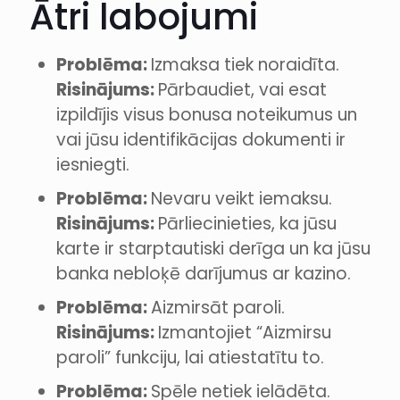
Ātri labojumi
Problēma:
Izmaksa tiek noraidīta.
Risinājums:
Pārbaudiet, vai esat
izpildījis visus bonusa noteikumus un
vai jūsu identifikācijas dokumenti ir
iesniegti.
Problēma:
Nevaru veikt iemaksu.
Risinājums:
Pārliecinieties, ka jūsu
karte ir starptautiski derīga un ka jūsu
banka nebloķē darījumus ar kazino.
Problēma:
Aizmirsāt paroli.
Risinājums:
Izmantojiet “Aizmirsu
paroli” funkciju, lai atiestatītu to.
Problēma:
Spēle netiek ielādēta.